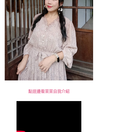
點這邊看茉茉自我介紹