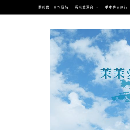
Skip
關於我．合作邀請
媽咪愛漂亮
手牽手去旅行
to
content