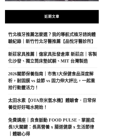
近期文章
竹北植牙推薦怎麼選？我的導航式植牙諮詢體
驗紀錄｜新竹竹北牙醫推薦【品悅牙醫診所】
新莊家具推薦｜億家具批發倉庫 新莊店｜客製
化沙發、獨立筒床墊試躺、MIT 台灣製造
2026關節保養指南｜市售3大保健食品深度解
析，耐固膜 vs 益節 vs 固力伸大評比，一起重
拾行動靈活力！
太田水素【OTA奈米氫水機】體驗會．日常保
養從好好喝水開始！
免費講座｜良食脈動 FOOD PULSE．掌握成
長3大關鍵：長高營養 x 腸道健康 x 生活節律
｜體驗心得