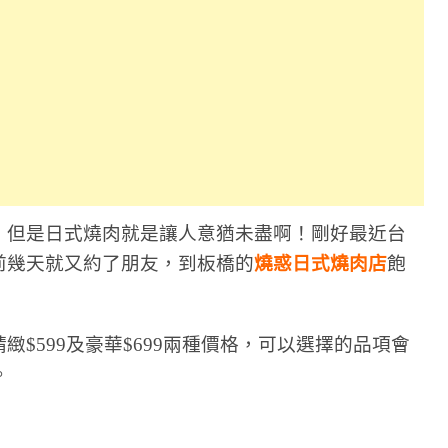
，但是日式燒肉就是讓人意猶未盡啊！剛好最近台
前幾天就又約了朋友，到板橋的
燒惑日式燒肉店
飽
緻$599及豪華$699兩種價格，可以選擇的品項會
。
日式燒肉推薦 #新北板橋燒肉餐廳