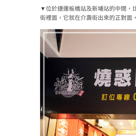
▼位於捷運板橋站及新埔站的中間，
街裡面，它就在介壽街出來的正對面