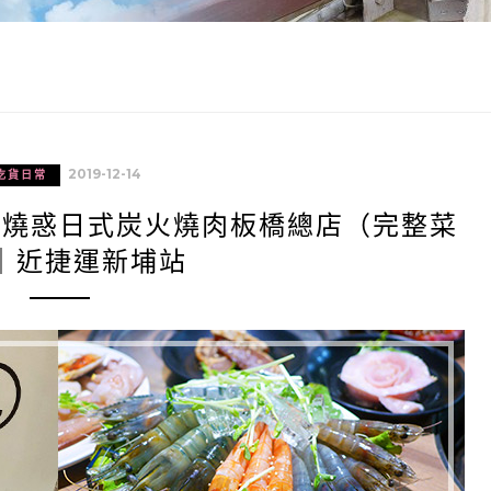
2019-12-14
吃貨日常
｜燒惑日式炭火燒肉板橋總店（完整菜
｜近捷運新埔站