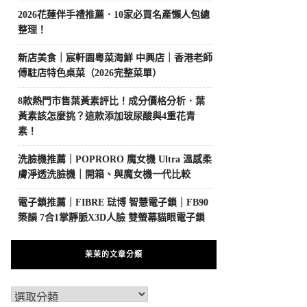
2026花蓮伴手禮推薦．10家必買名產懶人包總
整理！
新店美食｜宸軒園粵菜海鮮 中興店｜香港老師
傅駐店特色桌菜（2026完整菜單）
8款熱門市售葉黃素評比！成分價格分析．葉
黃素該怎麼挑？這款添加玻尿酸與4重花青
素！
洗臉機推薦｜POPRORO 魔女機 Ultra 溫感柔
膚淨透洗臉機｜開箱、與魔女機一代比較
電子鎖推薦｜FIBRE 琺博 智慧電子鎖｜FB90
築韻 7合1掌靜脈X3D人臉 雙螢幕貓眼電子鎖
茉茉的文章分類