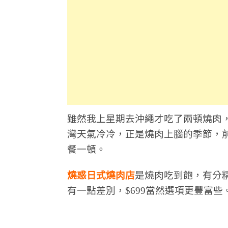
雖然我上星期去沖繩才吃了兩頓燒肉
灣天氣冷冷，正是燒肉上腦的季節，
餐一頓。
燒惑日式燒肉店
是燒肉吃到飽，有分精
有一點差別，$699當然選項更豐富些
#板橋燒肉推薦 #燒肉吃到飽推薦 #