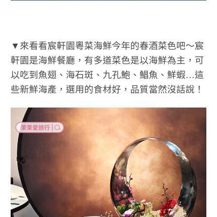
▼來看看宸軒園粵菜海鮮今年的春酒菜色吧～宸
軒園是海鮮餐廳，有多道菜色是以海鮮為主，可
以吃到魚翅、海石斑、九孔鮑、鯧魚、鮮蝦…這
些新鮮海產，選用的食材好，品質當然沒話說！