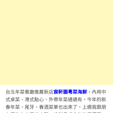
台北年菜餐廳推薦新店
宸軒園粵菜海鮮
，內用中
式桌菜、港式點心、外帶年菜通通有，今年的新
春年菜、尾牙、春酒菜單也出來了，上週我跟朋