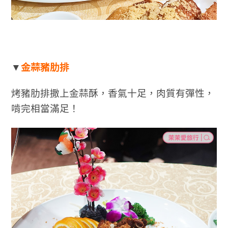
▼
金蒜豬肋排
烤豬肋排撒上金蒜酥，香氣十足，肉質有彈性，
啃完相當滿足！