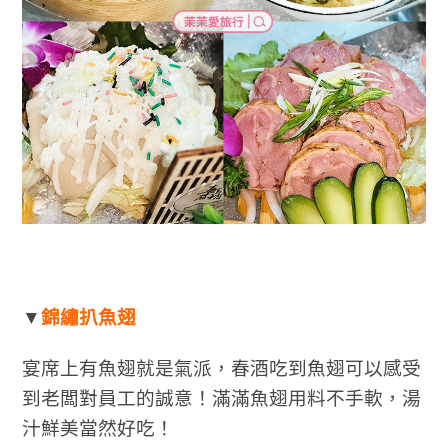
▼
錦繡扒魚翅
宴席上有魚翅就是氣派，春酒吃到魚翅可以感受
到老闆對員工的誠意！滿滿魚翅用料不手軟，湯
汁鮮美當然好吃！