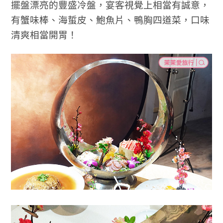
擺盤漂亮的豐盛冷盤，宴客視覺上相當有誠意，
有蟹味棒、海蜇皮、鮑魚片、鴨胸四道菜，口味
清爽相當開胃！