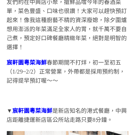
友們約在中興店小聚，搶鮮品嚐今年的春酒菜
單，菜色豐盛、口味也很讚！大家可以趕快預訂
起來！像我這種廚藝不精的資深廢媳，除夕圍爐
想用澎派的年菜滿足全家人的胃，就千萬不要自
己煮，預定好口碑餐廳精緻年菜，絕對是明智的
選擇！
宸軒園粵菜海鮮
春節期間不打烊，初一至初五
（1/29~2/2）正常營業，外帶都是採用預約制，
記得提早預訂喔～～
▼
宸軒園粵菜海鮮
是新店知名的港式餐廳，中興
店距離捷運新店區公所站走路只要8分鐘。