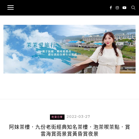
Skip
to
content
2022-03-27
吃貨日常
阿妹茶樓．九份老街經典知名茶樓．泡茶喫茶點．賞
雲海賞雨景賞黃昏賞夜景