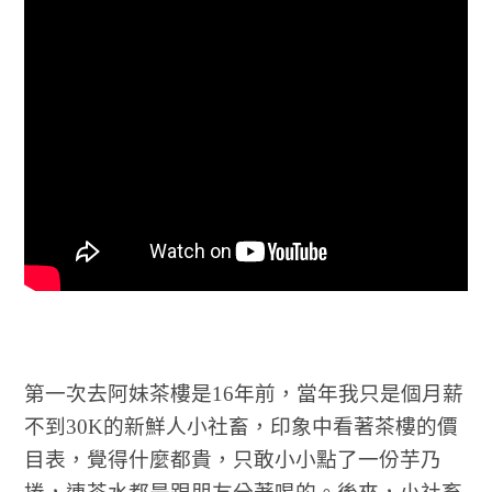
第一次去阿妹茶樓是16年前，當年我只是個月薪
不到30K的新鮮人小社畜，印象中看著茶樓的價
目表，覺得什麼都貴，只敢小小點了一份芋乃