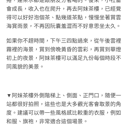
捲，連茶水都是跟朋友分著喝的。後來，小社畜
會成長，收入也在爬升，再去阿妹茶樓，已經覺
得可以好好泡個茶、點幾道茶點，慢慢坐著賞雲
海賞雨景，不再因阮囊羞澀而不好意思坐太久。
如果你不趕時間，下午三四點過來，從午後雲裡
霧裡的海景，賞到傍晚黃昏的雲彩，再賞到華燈
初上的夜景，阿妹茶樓可以滿足九份每個時段不
同風貌的美景。
▼阿妹茶樓外側階梯上、側面、正門口，隨便一
站都很好拍照，這些也是大多觀光客會取景的角
度。建議可以帶一些風格感比較重的衣服，例如
和服、旗袍，非常適合這個場景。