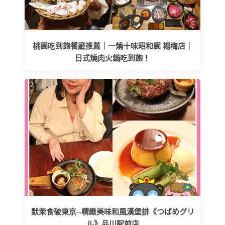
桃園吃到飽餐廳推薦｜一燒十味昭和園 楊梅店｜
日式燒肉火鍋吃到飽！
默茉食破東京--精緻美味和風漢堡排《つばめグリ
ル》品川駅前店