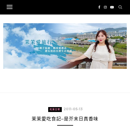
Skip
to
content
2011-05-13
吃貨日常
茉茉愛吃食記–是芥末日真香味