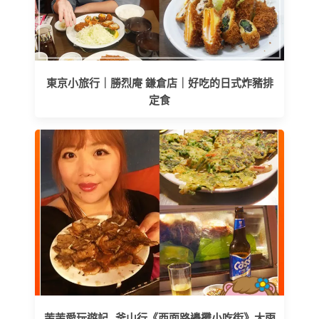
東京小旅行｜勝烈庵 鎌倉店｜好吃的日式炸豬排
定食
茉茉愛玩遊記--釜山行《西面路邊攤小吃街》大雨