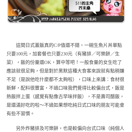
這間日式蓋飯真的C/P值還不錯，一碗生魚片丼單點
只要100元，加套餐也只要230元（有豬排／可樂餅／生
菜），飯的份量還OK，算中等吧！一般食量的女生吃了
應該就很足夠，但是對於黑默這種大食客來說就有點稍嫌
不足（是說他吃什麼都不太夠啦），口味上來講：食材很
新鮮，配料很豐富，不過口味我們覺得比較偏台式，飯是
熱飯拌上蛋（感覺有點像古早味拌飯），不是壽司醋飯，
是還滿好吃的啦～不過如果想吃純日式口味的朋友可能會
有些不習慣。
另外炸豬排及可樂餅，也是較偏向台式口味（純個人