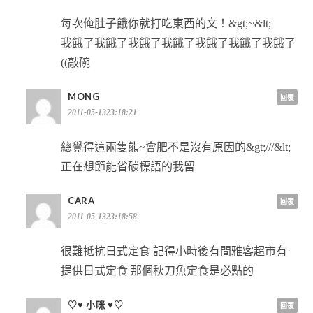
每次俺肚子餓你就打吃東西的文！&gt;~&lt;
我餓了我餓了我餓了我餓了我餓了我餓了我餓了
((敲碗
MONG
回覆
2011-05-1323:18:21
總覺得這兩隻熊~會肥不是沒有原因的&gt;///&lt;
正在想節能省碳標語的我留
CARA
回覆
2011-05-1323:18:58
很難抵抗日式定食 記得小時後有間雅客超市有
提供日式定食 那個秋刀魚定食是必點的
♡♥ 小咪 ♥♡
回覆