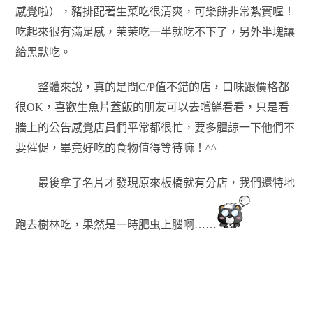
感覺啦），豬排配著生菜吃很清爽，可樂餅非常紮實喔！
吃起來很有滿足感，茉茉吃一半就吃不下了，另外半塊讓
給黑默吃。
整體來說，真的是間C/P值不錯的店，口味跟價格都
很OK，喜歡生魚片蓋飯的朋友可以去嚐鮮看看，只是看
牆上的公告感覺店員們平常都很忙，要多體諒一下他們不
要催促，畢竟好吃的食物值得等待嘛！^^
最後拿了名片才發現原來板橋就有分店，我們還特地
跑去樹林吃，果然是一時肥虫上腦啊……