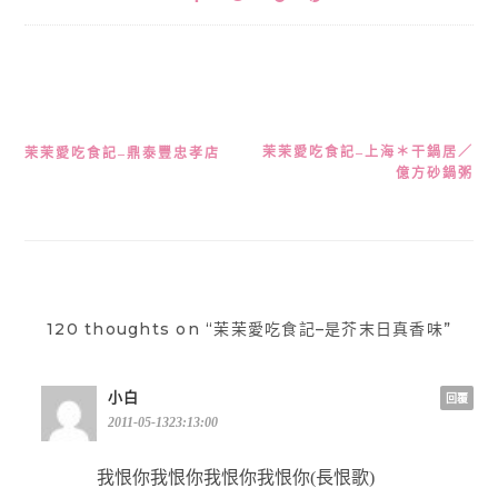
茉茉愛吃食記–上海＊干鍋居／
文
茉茉愛吃食記–鼎泰豐忠孝店
億方砂鍋粥
章
導
覽
120 thoughts on “茉茉愛吃食記–是芥末日真香味”
小白
回覆
2011-05-1323:13:00
我恨你我恨你我恨你我恨你(長恨歌)