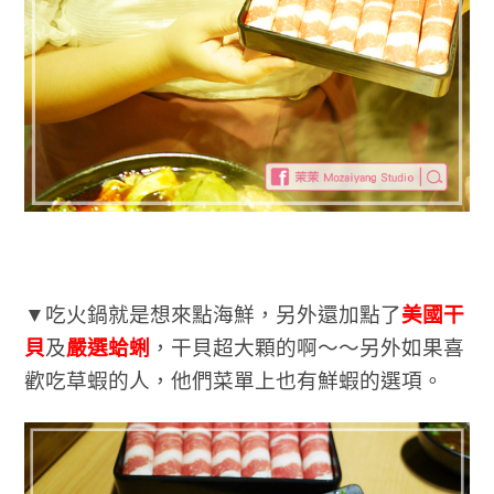
▼吃火鍋就是想來點海鮮，另外還加點了
美國干
貝
及
嚴選蛤蜊
，干貝超大顆的啊～～另外如果喜
歡吃草蝦的人，他們菜單上也有鮮蝦的選項。