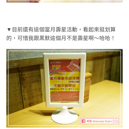
▼目前還有這個當月壽星活動，看起來挺划算
的，可惜我跟黑默這個月不是壽星啊～哈哈！