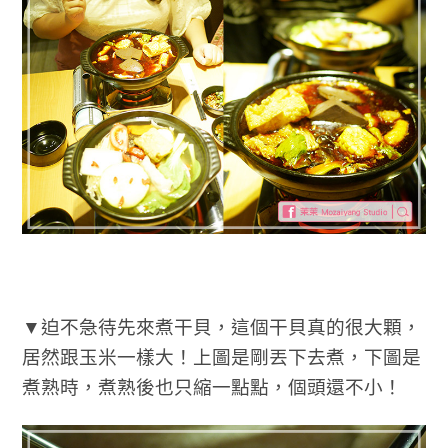
▼迫不急待先來煮干貝，這個干貝真的很大顆，
居然跟玉米一樣大！上圖是剛丟下去煮，下圖是
煮熟時，煮熟後也只縮一點點，個頭還不小！