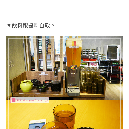
▼飲料跟醬料自取。