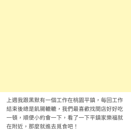
上週我跟黑默有一個工作在桃園平鎮，每回工作
結束後總是飢腸轆轆，我們最喜歡找間店好好吃
一頓，順便小約會一下，看了一下平鎮家樂福就
在附近，那麼就進去覓食吧！