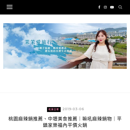
Skip
to
content
2019-03-06
吃貨日常
桃園麻辣鍋推薦、中壢美食推薦｜嘛吼麻辣鍋物｜平
鎮家樂福內平價火鍋