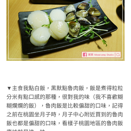
▼主食我點白飯，黑默點魯肉飯，飯是煮得粒粒
分米有點口感的那種，很對我的味（我不喜歡糊
糊爛爛的飯），魯肉飯是比較偏甜的口味，記得
之前在桃園坐月子時，月子中心附近買到的魯肉
飯也都是偏甜的口味，看樣子桃園地區的魯肉飯