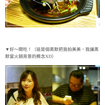
▼好～開吃！（這是個黑默把我拍美美，我讓黑
默當火鍋背景的概念XD）