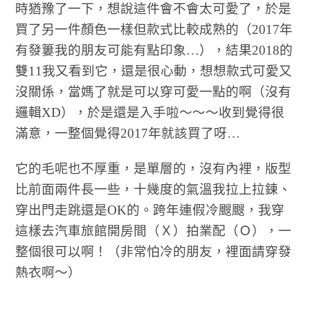
時猶豫了一下，想說這件會不會太可愛了，於是
買了另一件顏色一樣但款式比較成熟的（2017年
有發簍我的朋友可能有點印象…），結果2018的
雙11我又看到它，還是很心動，想想款式可愛又
沒關係，當媽了就是可以穿可愛一點的啊（沒有
邏輯XD），於是還是入手啦～～～收到覺得很
滿意，一整個覺得2017年就該買了呀…
它的毛呢也不厚重，是單層的，沒有內裡，版型
比前面兩件長一些，十幾度的氣溫我拉上拉鍊、
穿出門走跳還是OK的。跨年連假冷颼颼，我穿
這樣去汽車旅館開房間（Ｘ）拍業配（Ｏ），一
整個很可以啊！（非常怕冷的朋友，裡面請穿發
熱衣啊～）