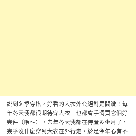
說到冬季穿搭，好看的大衣外套絕對是關鍵！每
年冬天我都很期待穿大衣，也都會手滑買它個好
幾件（喂～），去年冬天我都在待產＆坐月子，
幾乎沒什麼穿到大衣在外行走，於是今年心有不