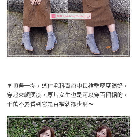
▼順帶一提，這件毛料百褶中長裙垂墜度很好，
穿起來頗顯瘦，厚片女生也是可以穿百褶裙的，
千萬不要看到它是百褶就卻步啊～