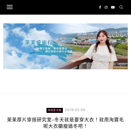
Skip
to
content
2019-01-05
穿搭更衣間
茉茉厚片穿搭研究室–冬天就是要穿大衣！就用淘寶毛
呢大衣顯瘦過冬吧！