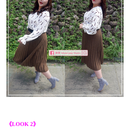
《LOOK 2》