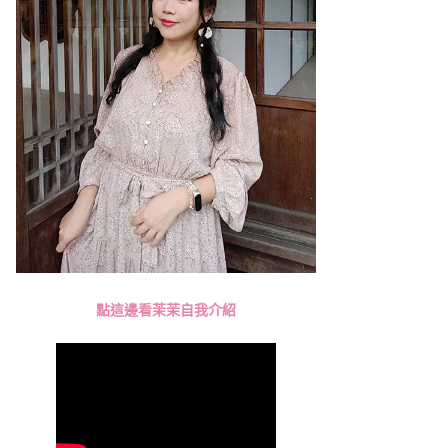
點這邊看茉茉自我介紹