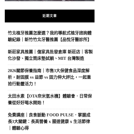
近期文章
竹北植牙推薦怎麼選？我的導航式植牙諮詢體
驗紀錄｜新竹竹北牙醫推薦【品悅牙醫診所】
新莊家具推薦｜億家具批發倉庫 新莊店｜客製
化沙發、獨立筒床墊試躺、MIT 台灣製造
2026關節保養指南｜市售3大保健食品深度解
析，耐固膜 vs 益節 vs 固力伸大評比，一起重
拾行動靈活力！
太田水素【OTA奈米氫水機】體驗會．日常保
養從好好喝水開始！
免費講座｜良食脈動 FOOD PULSE．掌握成
長3大關鍵：長高營養 x 腸道健康 x 生活節律
｜體驗心得