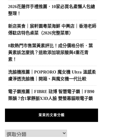
2026花蓮伴手禮推薦．10家必買名產懶人包總
整理！
新店美食｜宸軒園粵菜海鮮 中興店｜香港老師
傅駐店特色桌菜（2026完整菜單）
8款熱門市售葉黃素評比！成分價格分析．葉
黃素該怎麼挑？這款添加玻尿酸與4重花青
素！
洗臉機推薦｜POPRORO 魔女機 Ultra 溫感柔
膚淨透洗臉機｜開箱、與魔女機一代比較
電子鎖推薦｜FIBRE 琺博 智慧電子鎖｜FB90
築韻 7合1掌靜脈X3D人臉 雙螢幕貓眼電子鎖
茉茉的文章分類