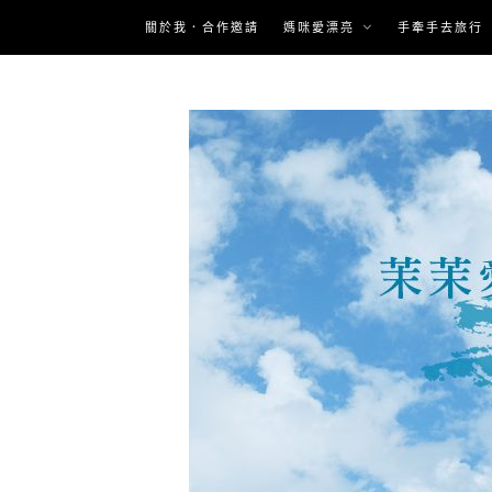
Skip
關於我．合作邀請
媽咪愛漂亮
手牽手去旅行
to
content