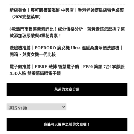
新店美食｜宸軒園粵菜海鮮 中興店｜香港老師傅駐店特色桌菜
（2026完整菜單）
8款熱門市售葉黃素評比！成分價格分析．葉黃素該怎麼挑？這
款添加玻尿酸與4重花青素！
洗臉機推薦｜POPRORO 魔女機 Ultra 溫感柔膚淨透洗臉機｜
開箱、與魔女機一代比較
電子鎖推薦｜FIBRE 琺博 智慧電子鎖｜FB90 築韻 7合1掌靜脈
X3D人臉 雙螢幕貓眼電子鎖
茉茉的文章分類
這邊可以搜尋之前的文章喔！