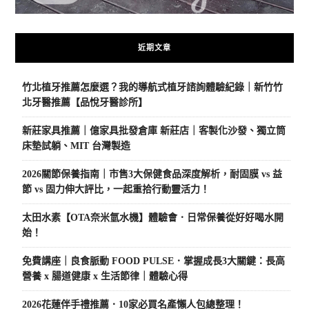
近期文章
竹北植牙推薦怎麼選？我的導航式植牙諮詢體驗紀錄｜新竹竹
北牙醫推薦【品悅牙醫診所】
新莊家具推薦｜億家具批發倉庫 新莊店｜客製化沙發、獨立筒
床墊試躺、MIT 台灣製造
2026關節保養指南｜市售3大保健食品深度解析，耐固膜 vs 益
節 vs 固力伸大評比，一起重拾行動靈活力！
太田水素【OTA奈米氫水機】體驗會．日常保養從好好喝水開
始！
免費講座｜良食脈動 FOOD PULSE．掌握成長3大關鍵：長高
營養 x 腸道健康 x 生活節律｜體驗心得
2026花蓮伴手禮推薦．10家必買名產懶人包總整理！