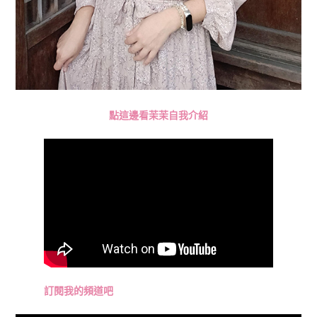
點這邊看茉茉自我介紹
訂閱我的頻道吧