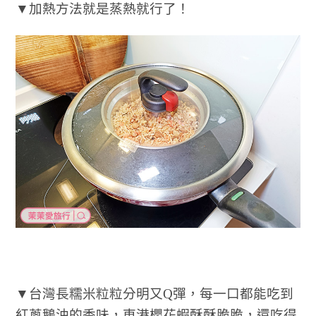
▼加熱方法就是蒸熱就行了！
▼台灣長糯米粒粒分明又Q彈，每一口都能吃到
紅蔥鵝油的香味，東港櫻花蝦酥酥脆脆，還吃得