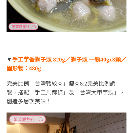
▼
手工芋香獅子頭 820g／
獅子頭 一顆40gx8顆／
固形物：480g
完美比例「台灣豬絞肉」瘦肉8:2完美比例調
製，搭配「手工馬蹄條」及「台灣大甲芋頭」，
創造多層次美味！