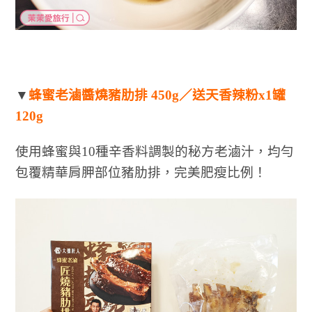
▼
蜂蜜老滷醬燒豬肋排 450g／送天香辣粉x1罐
120g
使用蜂蜜與10種辛香料調製的秘方老滷汁，均勻
包覆精華肩胛部位豬肋排，完美肥瘦比例！