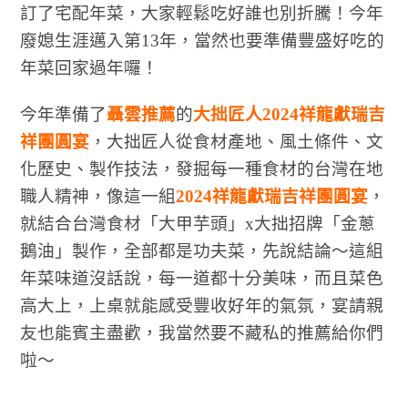
訂了宅配年菜，大家輕鬆吃好誰也別折騰！今年
廢媳生涯邁入第13年，當然也要準備豐盛好吃的
年菜回家過年囉！
今年準備了
聶雲推薦
的
大拙匠人2024祥龍獻瑞吉
祥團圓宴
，大拙匠人從食材產地、風土條件、文
化歷史、製作技法，發掘每一種食材的台灣在地
職人精神，像這一組
2024祥龍獻瑞吉祥團圓宴
，
就結合台灣食材「大甲芋頭」x大拙招牌「金蔥
鵝油」製作，全部都是功夫菜，先說結論～這組
年菜味道沒話說，每一道都十分美味，而且菜色
高大上，上桌就能感受豐收好年的氣氛，宴請親
友也能賓主盡歡，我當然要不藏私的推薦給你們
啦～