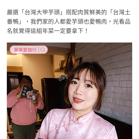
嚴選「台灣大甲芋頭」搭配肉質鮮美的「台灣土
番鴨」，我們家的人都愛芋頭也愛鴨肉，光看品
名就覺得這組年菜一定要拿下！