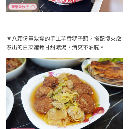
▼八顆份量紮實的手工芋香獅子頭，搭配慢火燉
煮出的白菜豬骨甘甜濃湯，清爽不油膩。