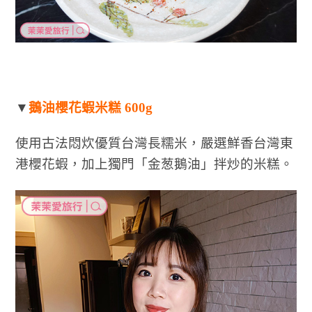
▼
鵝油櫻花蝦米糕 600g
使用古法悶炊優質台灣長糯米，嚴選鮮香台灣東
港櫻花蝦，加上獨門「金葱鵝油」拌炒的米糕。