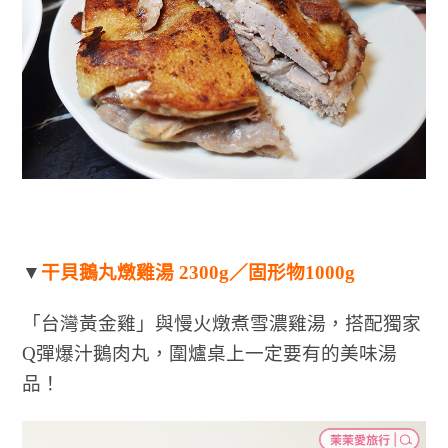
▼
干貝鵝丸燉雞湯 2300g／固形物1000g
「台灣黃金雞」與慢火燉煮雪濃雞湯，搭配獨家
Q彈爆汁鵝肉丸，圍爐桌上一定要有的美味湯
品！