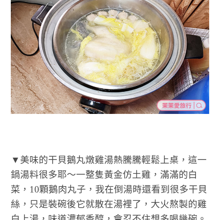
▼美味的干貝鵝丸燉雞湯熱騰騰輕鬆上桌，這一
鍋湯料很多耶～一整隻黃金仿土雞，滿滿的白
菜，10顆鵝肉丸子，我在倒湯時還看到很多干貝
絲，只是裝碗後它就散在湯裡了，大火熬製的雞
白上湯，味道濃郁香醇，會忍不住想多喝幾碗。