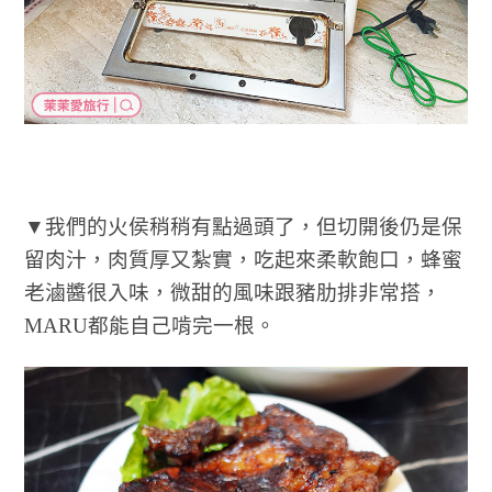
▼我們的火侯稍稍有點過頭了，但切開後仍是保
留肉汁，肉質厚又紮實，吃起來柔軟飽口，蜂蜜
老滷醬很入味，微甜的風味跟豬肋排非常搭，
MARU都能自己啃完一根。