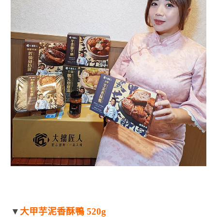
▼
大甲芋泥香酥鴨 520g