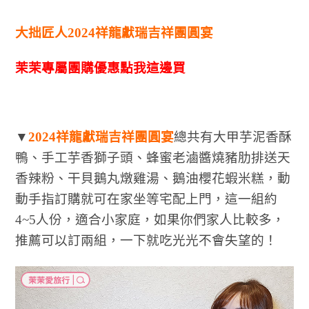
大拙匠人2024祥龍獻瑞吉祥團圓宴
茉茉專屬團購優惠點我這邊買
▼
2024祥龍獻瑞吉祥團圓宴
總共有大甲芋泥香酥
鴨、手工芋香獅子頭、蜂蜜老滷醬燒豬肋排送天
香辣粉、干貝鵝丸燉雞湯、鵝油櫻花蝦米糕，動
動手指訂購就可在家坐等宅配上門，這一組約
4~5人份，適合小家庭，如果你們家人比較多，
推薦可以訂兩組，一下就吃光光不會失望的！