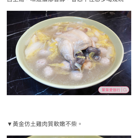
▼黃金仿土雞肉質軟嫩不柴。