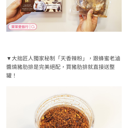
▼大拙匠人獨家秘制「天香辣粉」，跟蜂蜜老滷
醬燒豬肋排是完美絕配，買豬肋排就直接送整
罐！