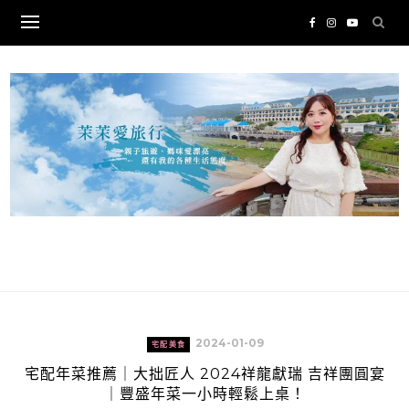
Skip
to
content
2024-01-09
宅配美食
宅配年菜推薦｜大拙匠人 2024祥龍獻瑞 吉祥團圓宴
｜豐盛年菜一小時輕鬆上桌！