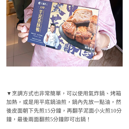
▼烹調方式也非常簡單，可以使用氣炸鍋、烤箱
加熱，或是用平底鍋油煎，鍋內先放一點油，然
後皮面朝下先煎15分鐘，再翻芋泥面小火煎10分
鐘，最後兩面翻煎5分鐘即可出鍋！