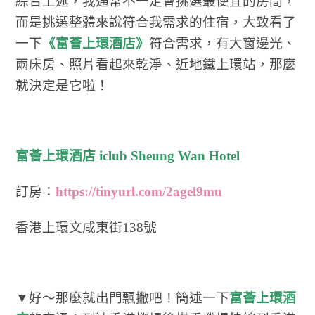
綜合上述，我通常不一定會挑選最便宜的房間，
而是挑選整體來說符合我需求的住宿，大致看了
一下
《富薈上環酒店》
符合需求，有大窗邊光、
兩床房、照片看起來乾淨、近地鐵上環站，那麼
就決定是它啦！
富薈上環酒店 iclub Sheung Wan Hotel
訂房：
https://tinyurl.com/2agel9mu
香港上環文咸東街138號
▼好～那麼就出門飄撇吧！簡述一下
富薈上環酒