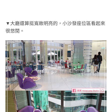
▼大廳還算挺寬敞明亮的，小沙發座位區看起來
很悠閒。