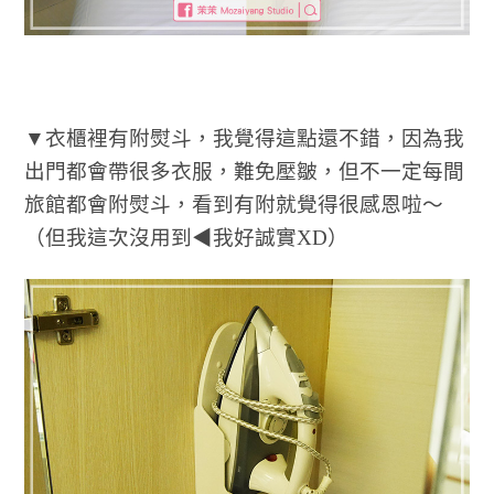
▼衣櫃裡有附熨斗，我覺得這點還不錯，因為我
出門都會帶很多衣服，難免壓皺，但不一定每間
旅館都會附熨斗，看到有附就覺得很感恩啦～
（但我這次沒用到◀我好誠實XD）