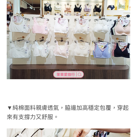
▼純棉面料親膚透氣，脇邊加高穩定包覆，穿起
來有支撐力又舒服。