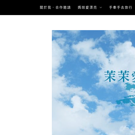
Skip
關於我．合作邀請
媽咪愛漂亮
手牽手去旅行
to
content