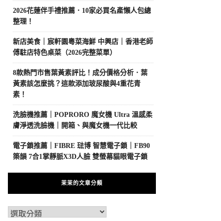
2026花蓮伴手禮推薦．10家必買名產懶人包總
整理！
新店美食｜宸軒園粵菜海鮮 中興店｜香港老師
傅駐店特色桌菜（2026完整菜單）
8款熱門市售葉黃素評比！成分價格分析．葉
黃素該怎麼挑？這款添加玻尿酸與4重花青
素！
洗臉機推薦｜POPRORO 魔女機 Ultra 溫感柔
膚淨透洗臉機｜開箱、與魔女機一代比較
電子鎖推薦｜FIBRE 琺博 智慧電子鎖｜FB90
築韻 7合1掌靜脈X3D人臉 雙螢幕貓眼電子鎖
茉茉的文章分類