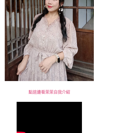
點這邊看茉茉自我介紹