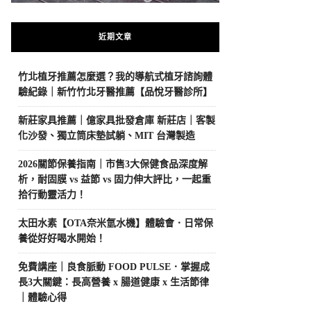
近期文章
竹北植牙推薦怎麼選？我的導航式植牙諮詢體
驗紀錄｜新竹竹北牙醫推薦【品悅牙醫診所】
新莊家具推薦｜億家具批發倉庫 新莊店｜客製
化沙發、獨立筒床墊試躺、MIT 台灣製造
2026關節保養指南｜市售3大保健食品深度解
析，耐固膜 vs 益節 vs 固力伸大評比，一起重
拾行動靈活力！
太田水素【OTA奈米氫水機】體驗會．日常保
養從好好喝水開始！
免費講座｜良食脈動 FOOD PULSE．掌握成
長3大關鍵：長高營養 x 腸道健康 x 生活節律
｜體驗心得