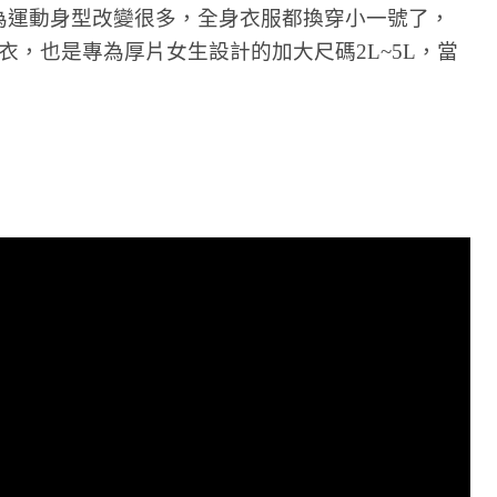
為運動身型改變很多，全身衣服都換穿小一號了，
衣，也是專為厚片女生設計的加大尺碼2L~5L，當