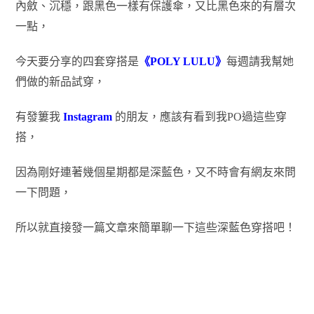
內斂、沉穩，跟黑色一樣有保護傘，又比黑色來的有層次
一點，
今天要分享的四套穿搭是
《POLY LULU》
每週請我幫她
們做的新品試穿，
有發簍我
Instagram
的朋友，應該有看到我PO過這些穿
搭，
因為剛好連著幾個星期都是深藍色，又不時會有網友來問
一下問題，
所以就直接發一篇文章來簡單聊一下這些深藍色穿搭吧！