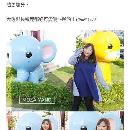
體更加分，
大象跟長頸鹿都好可愛啊～哈哈！(ΦωΦ)ﾌﾌﾌ