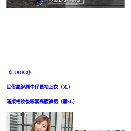
《LOOK 2》
民俗風綁繩牛仔長袖上衣（3L）
滿版格紋後鬆緊高腰褲裙（黑3L）