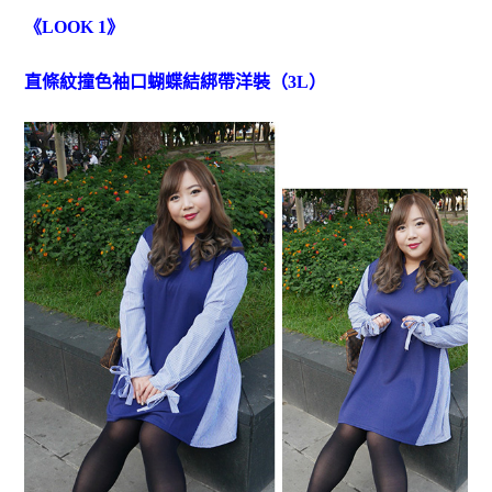
《LOOK 1》
直條紋撞色袖口蝴蝶結綁帶洋裝（3L）