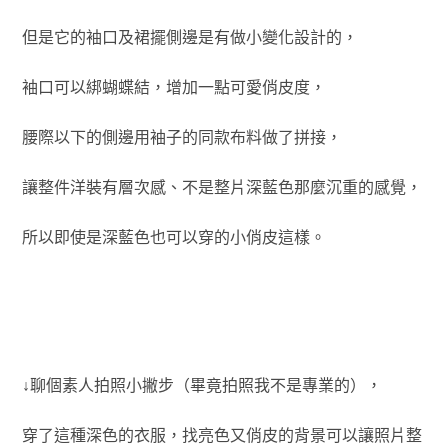
但是它的袖口及裙擺側邊是有做小變化設計的，
袖口可以綁蝴蝶結，增加一點可愛俏皮度，
腰際以下的側邊用袖子的同款布料做了拼接，
讓整件洋裝有層次感、不是整片深藍色那麼沉重的感覺，
所以即使是深藍色也可以穿的小俏皮這樣。
↓聊個素人拍照小撇步（畢竟拍照我不是專業的），
穿了這種深色的衣服，
找亮色又俏皮的背景可以讓照片整