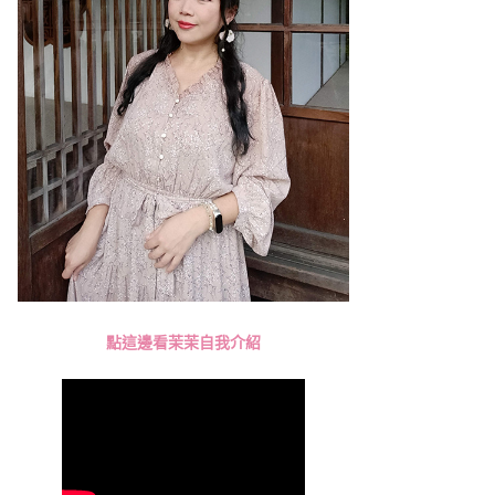
點這邊看茉茉自我介紹