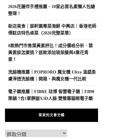
2026花蓮伴手禮推薦．10家必買名產懶人包總
整理！
新店美食｜宸軒園粵菜海鮮 中興店｜香港老師
傅駐店特色桌菜（2026完整菜單）
8款熱門市售葉黃素評比！成分價格分析．葉
黃素該怎麼挑？這款添加玻尿酸與4重花青
素！
洗臉機推薦｜POPRORO 魔女機 Ultra 溫感柔
膚淨透洗臉機｜開箱、與魔女機一代比較
電子鎖推薦｜FIBRE 琺博 智慧電子鎖｜FB90
築韻 7合1掌靜脈X3D人臉 雙螢幕貓眼電子鎖
茉茉的文章分類