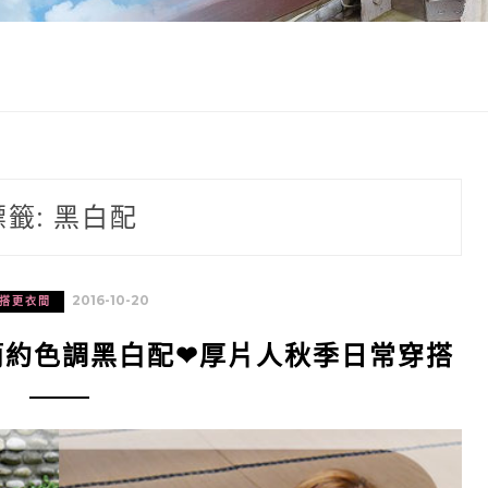
標籤:
黑白配
2016-10-20
搭更衣間
簡約色調黑白配❤厚片人秋季日常穿搭