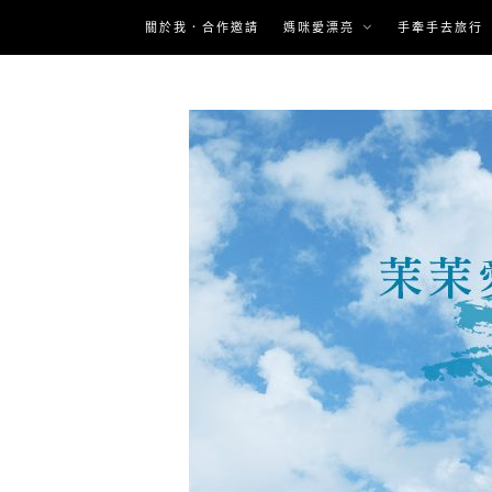
Skip
關於我．合作邀請
媽咪愛漂亮
手牽手去旅行
to
content