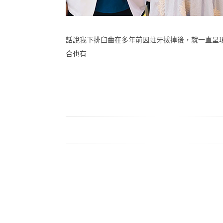
話說我下排臼齒在多年前因蛀牙拔掉後，就一直呈
合也有 …