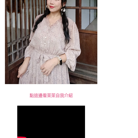
點這邊看茉茉自我介紹