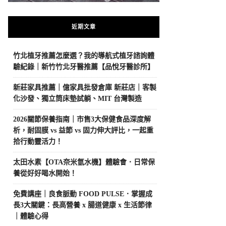
近期文章
竹北植牙推薦怎麼選？我的導航式植牙諮詢體
驗紀錄｜新竹竹北牙醫推薦【品悅牙醫診所】
新莊家具推薦｜億家具批發倉庫 新莊店｜客製
化沙發、獨立筒床墊試躺、MIT 台灣製造
2026關節保養指南｜市售3大保健食品深度解
析，耐固膜 vs 益節 vs 固力伸大評比，一起重
拾行動靈活力！
太田水素【OTA奈米氫水機】體驗會．日常保
養從好好喝水開始！
免費講座｜良食脈動 FOOD PULSE．掌握成
長3大關鍵：長高營養 x 腸道健康 x 生活節律
｜體驗心得