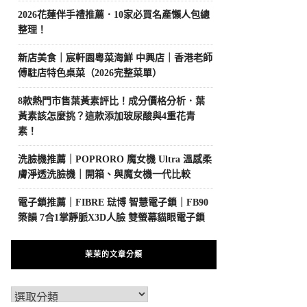
2026花蓮伴手禮推薦．10家必買名產懶人包總
整理！
新店美食｜宸軒園粵菜海鮮 中興店｜香港老師
傅駐店特色桌菜（2026完整菜單）
8款熱門市售葉黃素評比！成分價格分析．葉
黃素該怎麼挑？這款添加玻尿酸與4重花青
素！
洗臉機推薦｜POPRORO 魔女機 Ultra 溫感柔
膚淨透洗臉機｜開箱、與魔女機一代比較
電子鎖推薦｜FIBRE 琺博 智慧電子鎖｜FB90
築韻 7合1掌靜脈X3D人臉 雙螢幕貓眼電子鎖
茉茉的文章分類