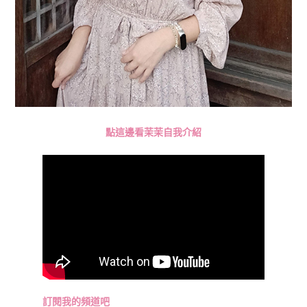
點這邊看茉茉自我介紹
訂閱我的頻道吧