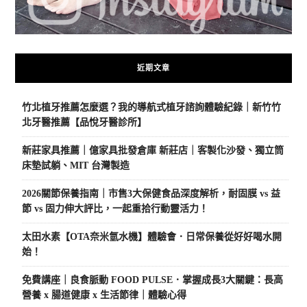
近期文章
竹北植牙推薦怎麼選？我的導航式植牙諮詢體驗紀錄｜新竹竹
北牙醫推薦【品悅牙醫診所】
新莊家具推薦｜億家具批發倉庫 新莊店｜客製化沙發、獨立筒
床墊試躺、MIT 台灣製造
2026關節保養指南｜市售3大保健食品深度解析，耐固膜 vs 益
節 vs 固力伸大評比，一起重拾行動靈活力！
太田水素【OTA奈米氫水機】體驗會．日常保養從好好喝水開
始！
免費講座｜良食脈動 FOOD PULSE．掌握成長3大關鍵：長高
營養 x 腸道健康 x 生活節律｜體驗心得