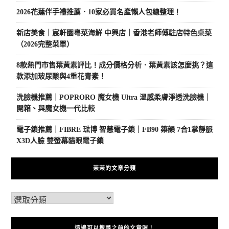
2026花蓮伴手禮推薦．10家必買名產懶人包總整理！
新店美食｜宸軒園粵菜海鮮 中興店｜香港老師傅駐店特色桌菜
（2026完整菜單）
8款熱門市售葉黃素評比！成分價格分析．葉黃素該怎麼挑？這
款添加玻尿酸與4重花青素！
洗臉機推薦｜POPRORO 魔女機 Ultra 溫感柔膚淨透洗臉機｜
開箱、與魔女機一代比較
電子鎖推薦｜FIBRE 琺博 智慧電子鎖｜FB90 築韻 7合1掌靜脈
X3D人臉 雙螢幕貓眼電子鎖
茉茉的文章分類
這邊可以搜尋之前的文章喔！