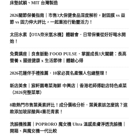
床墊試躺、MIT 台灣製造
2026關節保養指南｜市售3大保健食品深度解析，耐固膜 vs 益
節 vs 固力伸大評比，一起重拾行動靈活力！
太田水素【OTA奈米氫水機】體驗會．日常保養從好好喝水開
始！
免費講座｜良食脈動 FOOD PULSE．掌握成長3大關鍵：長高
營養 x 腸道健康 x 生活節律｜體驗心得
2026花蓮伴手禮推薦．10家必買名產懶人包總整理！
新店美食｜宸軒園粵菜海鮮 中興店｜香港老師傅駐店特色桌菜
（2026完整菜單）
8款熱門市售葉黃素評比！成分價格分析．葉黃素該怎麼挑？這
款添加玻尿酸與4重花青素！
洗臉機推薦｜POPRORO 魔女機 Ultra 溫感柔膚淨透洗臉機｜
開箱、與魔女機一代比較