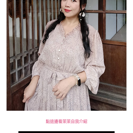
點這邊看茉茉自我介紹