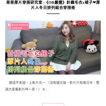
茉茉厚片穿搭研究室–《OB嚴選》針織毛衣x裙子❤厚
片人冬日排列組合穿搭術
廢話不多說，上影片先～ （沒有圖文版，影片只有兩分半，懇
請大家看影片咩～乖！） & …