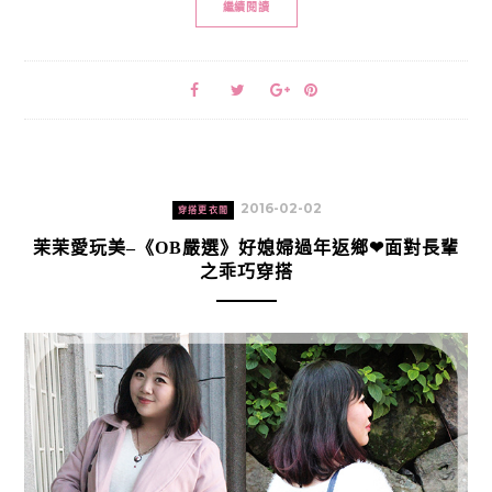
繼續閱讀
2016-02-02
穿搭更衣間
茉茉愛玩美–《OB嚴選》好媳婦過年返鄉❤面對長輩
之乖巧穿搭