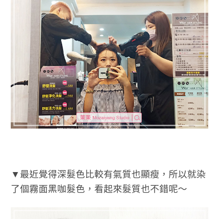
▼最近覺得深髮色比較有氣質也顯瘦，所以就染
了個霧面黑咖髮色，看起來髮質也不錯呢～