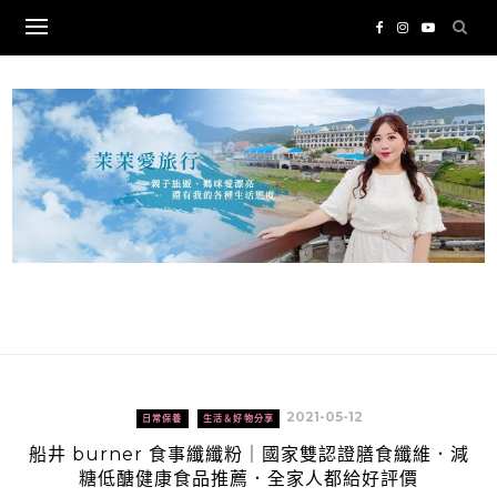
Skip
to
content
2021-05-12
日常保養
生活＆好物分享
船井 burner 食事纖纖粉｜國家雙認證膳食纖維．減
糖低醣健康食品推薦．全家人都給好評價