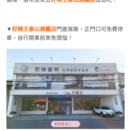
▼
好睡王泰山旗艦店
門面寬敞，正門口可免費停
車，自行開車前來免煩惱！