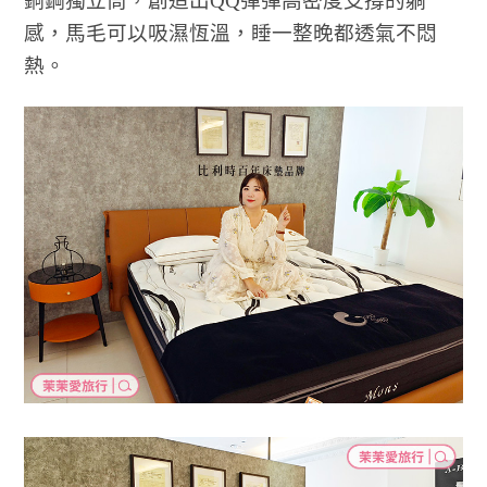
銅鋼獨立筒，創造出QQ彈彈高密度支撐的躺
感，馬毛可以吸濕恆溫，睡一整晚都透氣不悶
熱。