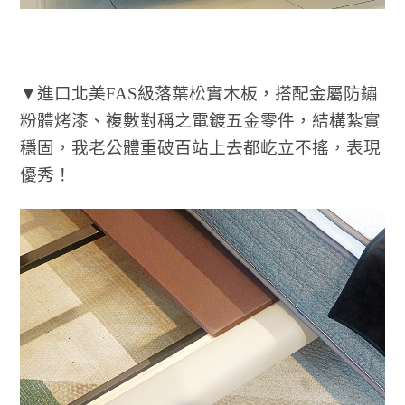
▼進口北美FAS級落葉松實木板，搭配金屬防鏽
粉體烤漆、複數對稱之電鍍五金零件，結構紮實
穩固，我老公體重破百站上去都屹立不搖，表現
優秀！