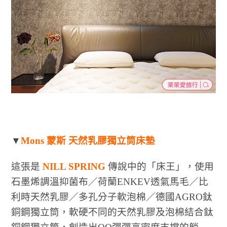
▼
Mons 蒙斯 天然乳膠獨立筒床墊
這張是
NILL SPRING
傳說中的「床王」，使用
石墨烯調溫抑菌布／荷蘭ENKEV透氣馬毛／比
利時天然乳膠／多孔分子軟泡棉／德國AGRO鈦
銅鋼獨立筒，軟硬不同的天然乳膠及泡棉結合鈦