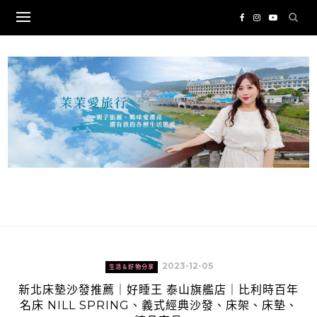
Skip
to
content
2023-12-05
生活＆好物分享
新北床墊沙發推薦｜好睡王 泰山旗艦店｜比利時百年
名床 NILL SPRING、義式經典沙發、床架、床墊、