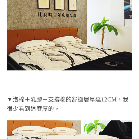
▼泡棉＋乳膠＋支撐棉的舒適層厚達12CM，我
很少看到這麼厚的。