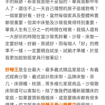
手的痕跡，新家我是絕不妥協的，畢竟我都中年
人了，還住不上一天自己理想的房子這樣對嗎？
一個家要好看、好住，當然每個家具及整體佈置
都很重要，但其中床墊及沙發我覺得特別重要，
畢竟人生有三分之一的時間在睡覺，我個人還有
一大部份的時間在當沙發馬鈴薯，沙發、床墊一
定要好睡、好躺、質感好，而每個人「好」的標
準不一樣，一定要親自試坐、試躺才準確，於是
我更加起勁逛家具行做筆記！
好睡王
是全台最大、最多義式精品家居店，有義
式經典沙發、義式設計款床架、品牌床墊、茶
几、床頭櫃、枕頭…等多樣化家居商品，沙發跟
床架還可以客製化，除了像我們這種新屋購床的
家庭，如果要買新婚婚床、或是要換床都有很多
選擇，這次就來去
好睡王泰山旗艦店
逛逛吧！