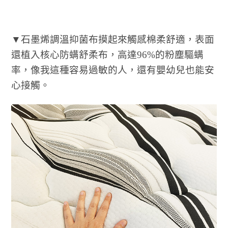
▼石墨烯調溫抑菌布摸起來觸感棉柔舒適，表面
還植入核心防螨舒柔布，高達96%的粉塵驅螨
率，像我這種容易過敏的人，還有嬰幼兒也能安
心接觸。