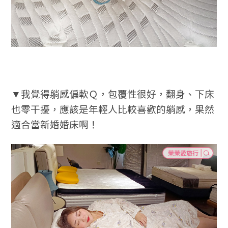
▼我覺得躺感偏軟Ｑ，包覆性很好，翻身、下床
也零干擾，應該是年輕人比較喜歡的躺感，果然
適合當新婚婚床啊！