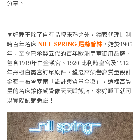
分享。
▼好睡王除了自有品牌床墊之外，獨家代理比利
時百年名床
NILL SPRING 尼絲普林
，始於1905
年，至今已承襲五代的百年歐洲皇室御用品牌，
包含1919年白金漢宮、1920 比利時皇宮及1912
年丹楓白露宮訂單原件，獲最高榮譽高質量設計
金獎－布魯塞爾「設計與質量金獎」，這樣高質
量的名床讓你感覺像天天睡飯店，來好睡王就可
以實際試躺體驗！