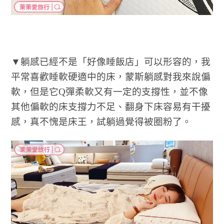
▼躺感已經不是「好像睡飯店」可以形容的，我
平常喜歡睡軟硬適中的床，蒙斯躺感對我來說偏
軟，但是它Q彈柔軟又有一定的支撐性，並不像
其他偏軟的床支撐力不足、翻身下床容易有干擾
感，真不愧是床王，試躺過覺得被圈粉了。