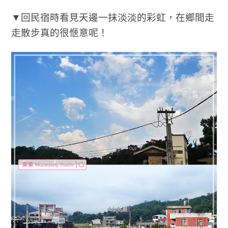
▼回民宿時看見天邊一抹淡淡的彩虹，在鄉間走
走散步真的很愜意呢！