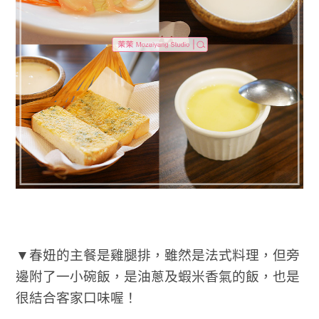
▼春妞的主餐是雞腿排，雖然是法式料理，但旁
邊附了一小碗飯，是油蔥及蝦米香氣的飯，也是
很結合客家口味喔！