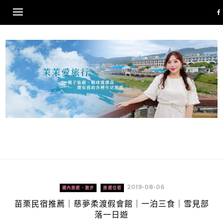
Skip
to
content
2019-08-06
國內旅遊、散步
旅遊住宿
苗栗民宿推薦｜慈夢柔渡假會館｜一泊三食｜雪見部
落一日遊