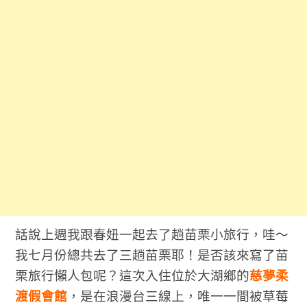
話說上週我跟春妞一起去了趟苗栗小旅行，哇～
我七月份總共去了三趟苗栗耶！是否該來寫了苗
栗旅行懶人包呢？這次入住位於大湖鄉的
慈夢柔
渡假會館
，是在浪漫台三線上，唯一一間被草莓