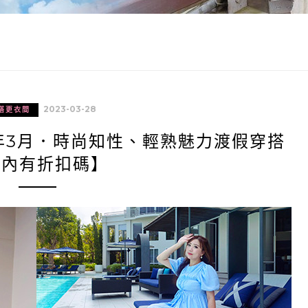
2023-03-28
搭更衣間
3年3月．時尚知性、輕熟魅力渡假穿搭
文內有折扣碼】