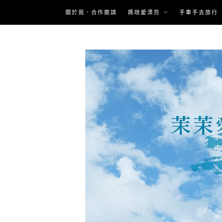
Skip
關於我．合作邀請
媽咪愛漂亮
手牽手去旅行
to
content