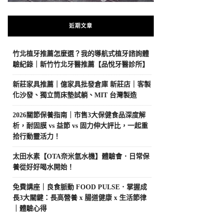
近期文章
竹北植牙推薦怎麼選？我的導航式植牙諮詢體
驗紀錄｜新竹竹北牙醫推薦【品悅牙醫診所】
新莊家具推薦｜億家具批發倉庫 新莊店｜客製
化沙發、獨立筒床墊試躺、MIT 台灣製造
2026關節保養指南｜市售3大保健食品深度解
析，耐固膜 vs 益節 vs 固力伸大評比，一起重
拾行動靈活力！
太田水素【OTA奈米氫水機】體驗會．日常保
養從好好喝水開始！
免費講座｜良食脈動 FOOD PULSE．掌握成
長3大關鍵：長高營養 x 腸道健康 x 生活節律
｜體驗心得