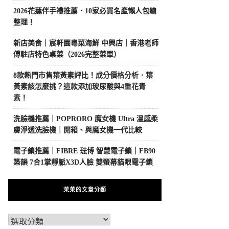
2026花蓮伴手禮推薦．10家必買名產懶人包總
整理！
新店美食｜宸軒園粵菜海鮮 中興店｜香港老師
傅駐店特色桌菜（2026完整菜單）
8款熱門市售葉黃素評比！成分價格分析．葉
黃素該怎麼挑？這款添加玻尿酸與4重花青
素！
洗臉機推薦｜POPRORO 魔女機 Ultra 溫感柔
膚淨透洗臉機｜開箱、與魔女機一代比較
電子鎖推薦｜FIBRE 琺博 智慧電子鎖｜FB90
築韻 7合1掌靜脈X3D人臉 雙螢幕貓眼電子鎖
茉茉的文章分類