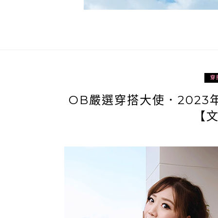
穿
OB嚴選穿搭大使．202
【