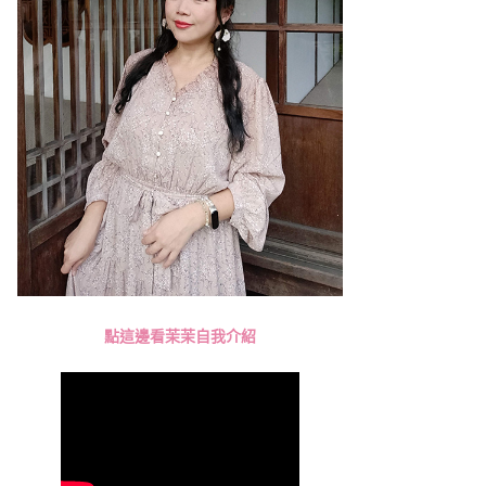
點這邊看茉茉自我介紹