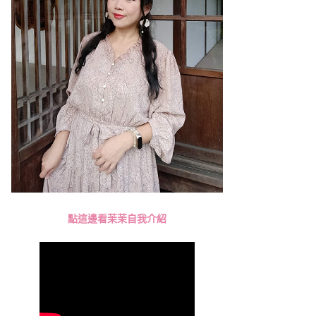
點這邊看茉茉自我介紹