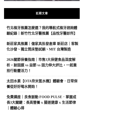
近期文章
竹北植牙推薦怎麼選？我的導航式植牙諮詢體
驗紀錄｜新竹竹北牙醫推薦【品悅牙醫診所】
新莊家具推薦｜億家具批發倉庫 新莊店｜客製
化沙發、獨立筒床墊試躺、MIT 台灣製造
2026關節保養指南｜市售3大保健食品深度解
析，耐固膜 vs 益節 vs 固力伸大評比，一起重
拾行動靈活力！
太田水素【OTA奈米氫水機】體驗會．日常保
養從好好喝水開始！
免費講座｜良食脈動 FOOD PULSE．掌握成
長3大關鍵：長高營養 x 腸道健康 x 生活節律
｜體驗心得