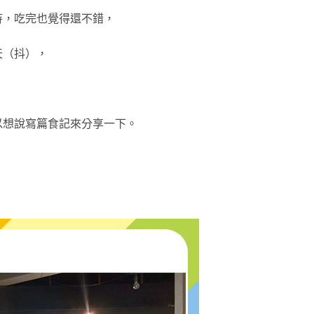
待，
吃完也覺得還不錯，
天（抖），
以想說寫篇食記來分享一下。