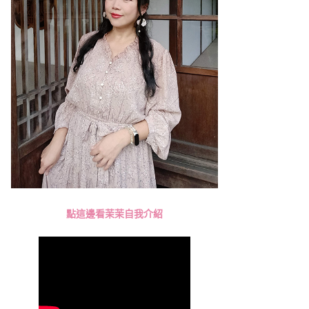
點這邊看茉茉自我介紹