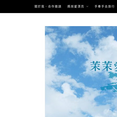
Skip
關於我．合作邀請
媽咪愛漂亮
手牽手去旅行
to
content