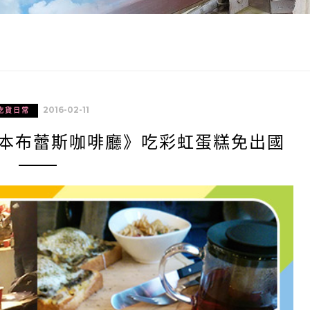
2016-02-11
吃貨日常
爾本布蕾斯咖啡廳》吃彩虹蛋糕免出國