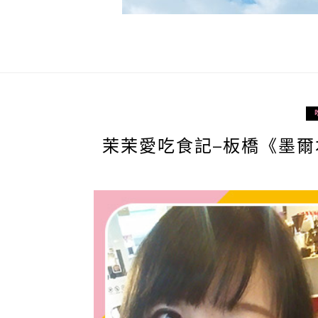
茉茉愛吃食記–板橋《墨