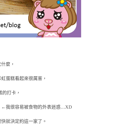
吃什麼，
彩虹蛋糕看起來很厲害，
糕的打卡，
←我很容易被食物的外表迷惑…XD
很快就決定約這一家了。