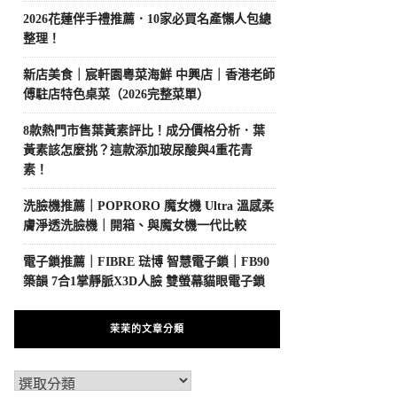
2026花蓮伴手禮推薦．10家必買名產懶人包總
整理！
新店美食｜宸軒園粵菜海鮮 中興店｜香港老師
傅駐店特色桌菜（2026完整菜單）
8款熱門市售葉黃素評比！成分價格分析．葉
黃素該怎麼挑？這款添加玻尿酸與4重花青
素！
洗臉機推薦｜POPRORO 魔女機 Ultra 溫感柔
膚淨透洗臉機｜開箱、與魔女機一代比較
電子鎖推薦｜FIBRE 琺博 智慧電子鎖｜FB90
築韻 7合1掌靜脈X3D人臉 雙螢幕貓眼電子鎖
茉茉的文章分類