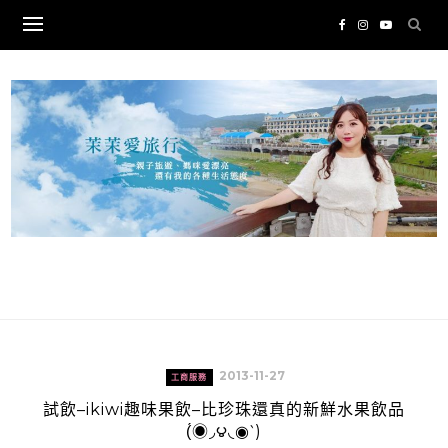
Skip
to
content
2013-11-27
工商服務
試飲–ikiwi趣味果飲–比珍珠還真的新鮮水果飲品
(́◉◞౪◟◉‵)