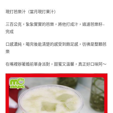
現打芭樂汁（當月現打果汁）
三百公克，紮紮實實的芭樂，將他打成汁，過濾芭樂籽–
完成
口感濃純，喝完後能清楚的感受到飽足感，彷彿是整顆芭
樂
在嘴裡辦著婚前單身派對，甜蜜又溫馨，真正好口味阿～