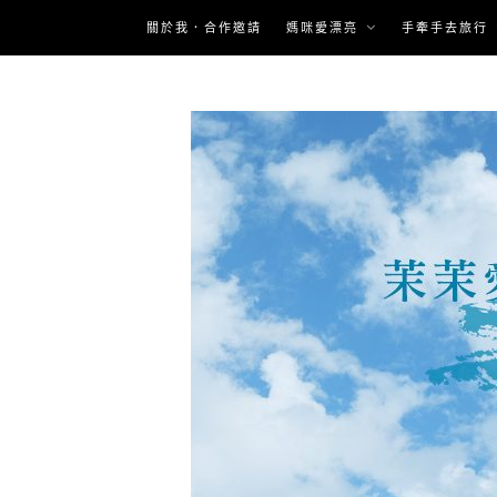
Skip
關於我．合作邀請
媽咪愛漂亮
手牽手去旅行
to
content