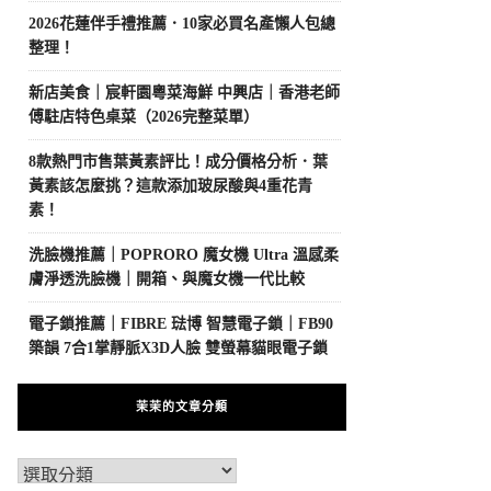
2026花蓮伴手禮推薦．10家必買名產懶人包總
整理！
新店美食｜宸軒園粵菜海鮮 中興店｜香港老師
傅駐店特色桌菜（2026完整菜單）
8款熱門市售葉黃素評比！成分價格分析．葉
黃素該怎麼挑？這款添加玻尿酸與4重花青
素！
洗臉機推薦｜POPRORO 魔女機 Ultra 溫感柔
膚淨透洗臉機｜開箱、與魔女機一代比較
電子鎖推薦｜FIBRE 琺博 智慧電子鎖｜FB90
築韻 7合1掌靜脈X3D人臉 雙螢幕貓眼電子鎖
茉茉的文章分類