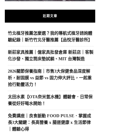
近期文章
竹北植牙推薦怎麼選？我的導航式植牙諮詢體
驗紀錄｜新竹竹北牙醫推薦【品悅牙醫診所】
新莊家具推薦｜億家具批發倉庫 新莊店｜客製
化沙發、獨立筒床墊試躺、MIT 台灣製造
2026關節保養指南｜市售3大保健食品深度解
析，耐固膜 vs 益節 vs 固力伸大評比，一起重
拾行動靈活力！
太田水素【OTA奈米氫水機】體驗會．日常保
養從好好喝水開始！
免費講座｜良食脈動 FOOD PULSE．掌握成
長3大關鍵：長高營養 x 腸道健康 x 生活節律
｜體驗心得