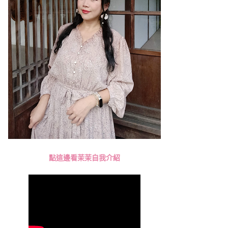
點這邊看茉茉自我介紹