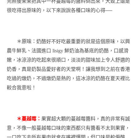
完照後茉茉把其中一杯蔓越莓的醬料倒出來，大致上還是
很吃得出原味的，以下來說說各種口味的心得──
＊原味：
奶酪好不好吃最重要的就是這個原味，以興
農牛鮮乳、法國進口
鮮奶油為基底的奶酪，口感滑
Iisigy
嫩，冰涼涼的吃起來很順口，淡淡的甜味加上令人舒適的
奶香，真是奶製品愛好者的天堂啊！讓我想到之前在香港
吃過的燉奶，不過燉奶是熱的，這冰涼的奶酪在夏天裡比
較合我意啦！
＊蔓越莓：
果實超大顆的蔓越莓醬料，真的非常有誠
意，不像一般蔓越莓口味的東西都只有醬看不太到果實，
一口吃下去所有果肉就會在嘴裡爆開，但口味是較偏酸