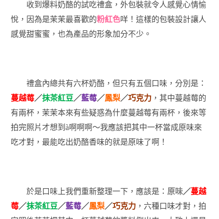
收到爆料奶酪的試吃禮盒，外包裝就令人感覺心情愉
悅，因為是茉茉最喜歡的
粉紅色
咩！這樣的包裝設計讓人
感覺甜蜜蜜，也為產品的形象加分不少。
禮盒內總共有六杯奶酪，但只有五個口味，分別是：
蔓越莓
／
抹茶紅豆
／
藍莓
／
鳳梨
／
巧克力
，其中蔓越莓的
有兩杯，茉茉本來有些疑惑為什麼蔓越莓有兩杯，後來等
拍完照片才想到
啊啊啊～我應該把其中一杯當成原味來
à
吃才對，最能吃出奶酪香味的就是原味了啊！
於是口味上我們重新整理一下，應該是：
原味
／
蔓越
莓
／
抹茶紅豆
／
藍莓
／
鳳梨
／
巧克力
，六種口味才對，拍