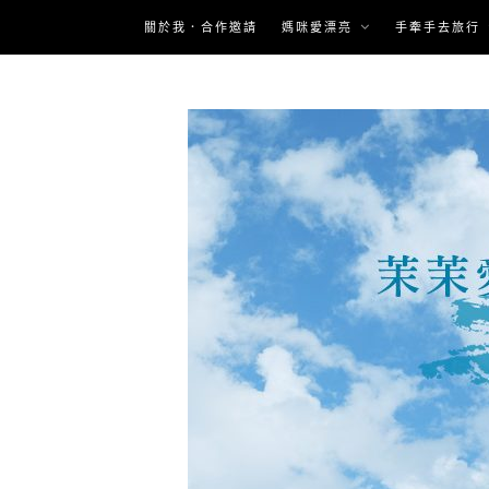
Skip
關於我．合作邀請
媽咪愛漂亮
手牽手去旅行
to
content