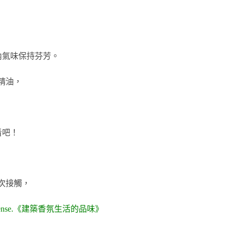
內氣味保持芬芳。
精油，
，
看吧！
次接觸，
ding Sense.《建築香氛生活的品味》