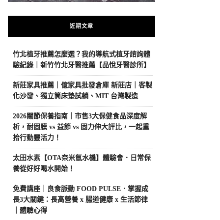
近期文章
竹北植牙推薦怎麼選？我的導航式植牙諮詢體
驗紀錄｜新竹竹北牙醫推薦【品悅牙醫診所】
新莊家具推薦｜億家具批發倉庫 新莊店｜客製
化沙發、獨立筒床墊試躺、MIT 台灣製造
2026關節保養指南｜市售3大保健食品深度解
析，耐固膜 vs 益節 vs 固力伸大評比，一起重
拾行動靈活力！
太田水素【OTA奈米氫水機】體驗會．日常保
養從好好喝水開始！
免費講座｜良食脈動 FOOD PULSE．掌握成
長3大關鍵：長高營養 x 腸道健康 x 生活節律
｜體驗心得