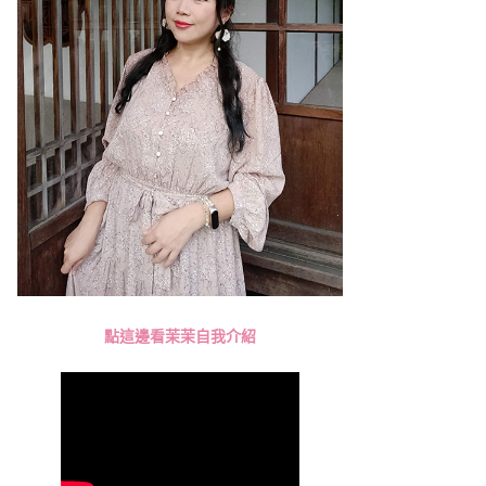
點這邊看茉茉自我介紹