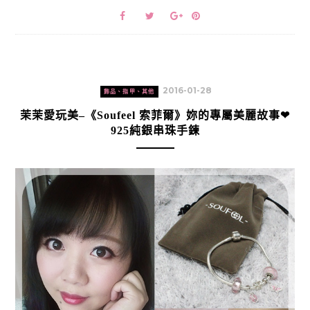
2016-01-28
飾品、指甲、其他
茉茉愛玩美–《Soufeel 索菲爾》妳的專屬美麗故事❤
925純銀串珠手鍊