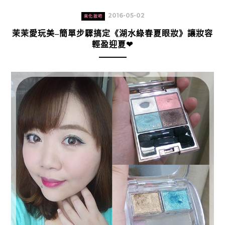
2016-05-02
來化妝吧
茉茉愛玩美–簡單步驟搞定《湖水綠春夏眼妝》讓妝容
輕盈迎夏❤