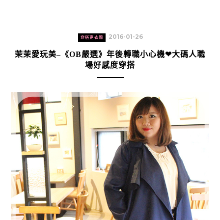
2016-01-26
穿搭更衣間
茉茉愛玩美–《OB嚴選》年後轉職小心機❤大碼人職
場好感度穿搭