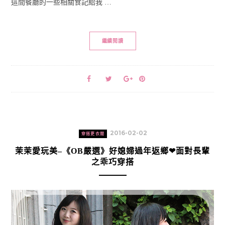
這間餐廳的一些相關食記給我 …
繼續閱讀
2016-02-02
穿搭更衣間
茉茉愛玩美–《OB嚴選》好媳婦過年返鄉❤面對長輩
之乖巧穿搭