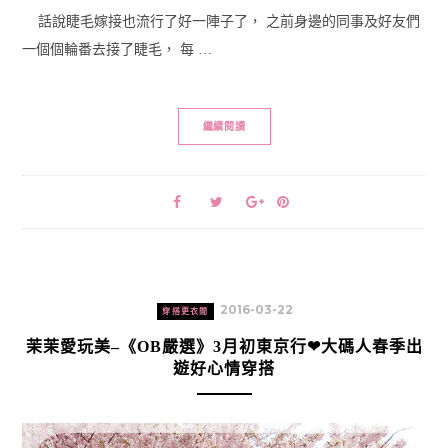
話說睫毛嫁接也流行了好一陣子了， 之前身邊的同事及好友們
一個個輪番去接了睫毛， 每 …
繼續閱讀
2016-03-22
穿搭更衣間
茉茉愛玩美–《OB嚴選》3月初東京行❤大碼人春季出
遊好心情穿搭