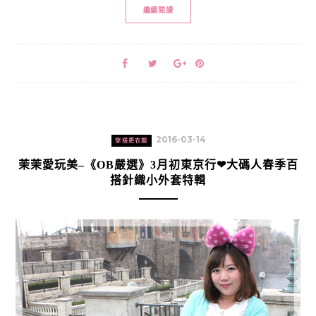
繼續閱讀
2016-03-14
穿搭更衣間
茉茉愛玩美–《OB嚴選》3月初東京行❤大碼人春季百
搭針織小外套特輯