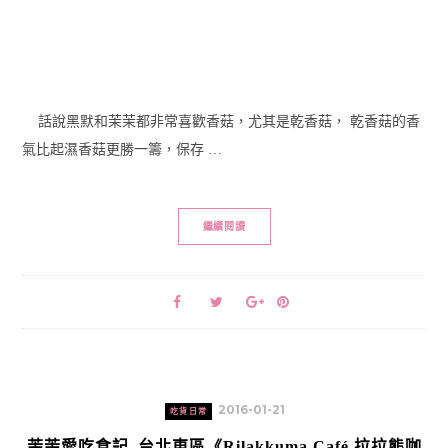
話說黑默和茉茉都非常喜歡香菇，尤其是乾香菇， 乾香菇的香
氣比起濕香菇更勝一籌，保存 …
繼續閱讀
2016-01-21
吃貨日常
茉茉愛吃食記–台北東區《Rilakkuma Café 拉拉熊咖