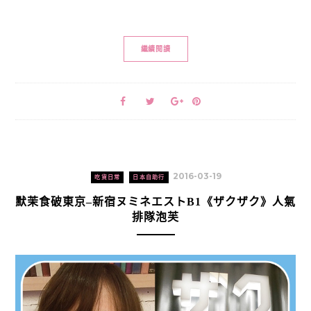
繼續閱讀
2016-03-19
吃貨日常
日本自助行
默茉食破東京–新宿ヌミネエストB1《ザクザク》人氣
排隊泡芙