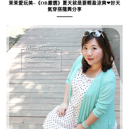
茉茉愛玩美–《OB嚴選》夏天就是要輕盈涼爽❤好天
氣穿搭隨興分享