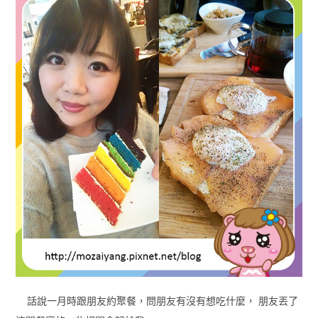
話說一月時跟朋友約聚餐，問朋友有沒有想吃什麼， 朋友丟了