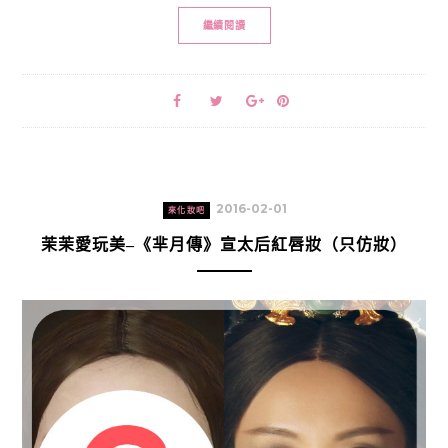
繼續閱讀
2016-02-01
來化妝吧
茉茉愛玩美–《芈月傳》宣太后紅唇妝（只仿妝）