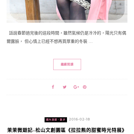
話說春節過完後的這段時間，雖然氣候仍是冷冷的，陽光只有偶
爾露臉， 但心情上已經不想再買厚重的冬裝 …
繼續閱讀
2016-02-18
國內旅遊、散步
茉茉微遊記–松山文創園區《拉拉熊的甜蜜時光特展》