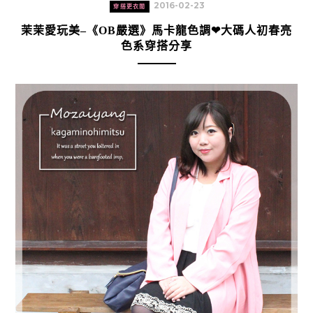
2016-02-23
穿搭更衣間
茉茉愛玩美–《OB嚴選》馬卡龍色調❤大碼人初春亮
色系穿搭分享