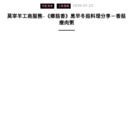
2016-01-22
宅配美食
工商服務
莫宰羊工商服務–《鄉菇香》黑早冬菇料理分享－香菇
瘦肉粥