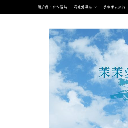
Skip
關於我．合作邀請
媽咪愛漂亮
手牽手去旅行
to
content