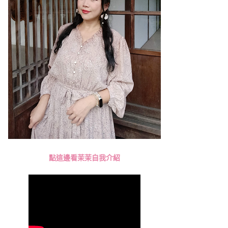
點這邊看茉茉自我介紹