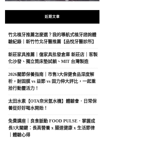
近期文章
竹北植牙推薦怎麼選？我的導航式植牙諮詢體
驗紀錄｜新竹竹北牙醫推薦【品悅牙醫診所】
新莊家具推薦｜億家具批發倉庫 新莊店｜客製
化沙發、獨立筒床墊試躺、MIT 台灣製造
2026關節保養指南｜市售3大保健食品深度解
析，耐固膜 vs 益節 vs 固力伸大評比，一起重
拾行動靈活力！
太田水素【OTA奈米氫水機】體驗會．日常保
養從好好喝水開始！
免費講座｜良食脈動 FOOD PULSE．掌握成
長3大關鍵：長高營養 x 腸道健康 x 生活節律
｜體驗心得