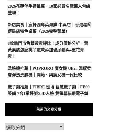
2026花蓮伴手禮推薦．10家必買名產懶人包總
整理！
新店美食｜宸軒園粵菜海鮮 中興店｜香港老師
傅駐店特色桌菜（2026完整菜單）
8款熱門市售葉黃素評比！成分價格分析．葉
黃素該怎麼挑？這款添加玻尿酸與4重花青
素！
洗臉機推薦｜POPRORO 魔女機 Ultra 溫感柔
膚淨透洗臉機｜開箱、與魔女機一代比較
電子鎖推薦｜FIBRE 琺博 智慧電子鎖｜FB90
築韻 7合1掌靜脈X3D人臉 雙螢幕貓眼電子鎖
茉茉的文章分類