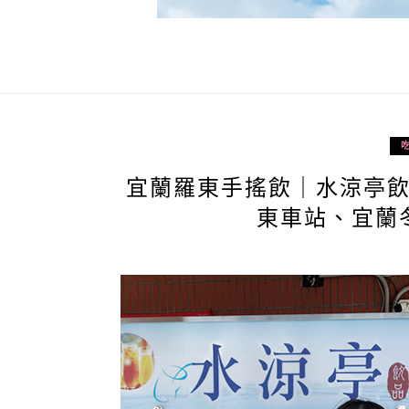
宜蘭羅東手搖飲｜水涼亭
東車站、宜蘭