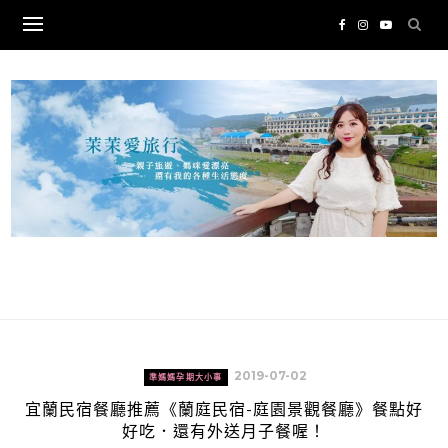
Skip
to
content
2019-07-02
準媽媽孕期大小事
宜蘭民宿餐廳推薦《蘭庭民宿-庭園景觀餐廳》餐點好
好吃．還有外送月子餐喔！