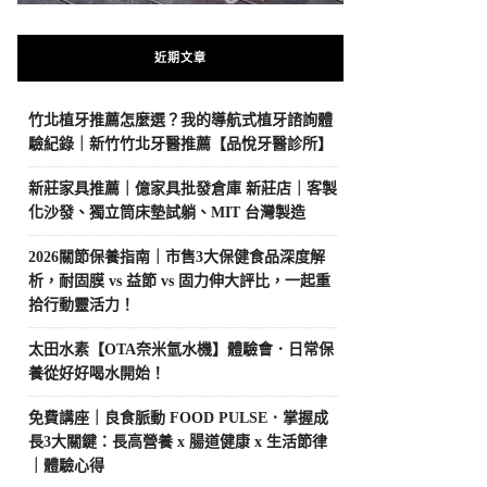
近期文章
竹北植牙推薦怎麼選？我的導航式植牙諮詢體
驗紀錄｜新竹竹北牙醫推薦【品悅牙醫診所】
新莊家具推薦｜億家具批發倉庫 新莊店｜客製
化沙發、獨立筒床墊試躺、MIT 台灣製造
2026關節保養指南｜市售3大保健食品深度解
析，耐固膜 vs 益節 vs 固力伸大評比，一起重
拾行動靈活力！
太田水素【OTA奈米氫水機】體驗會．日常保
養從好好喝水開始！
免費講座｜良食脈動 FOOD PULSE．掌握成
長3大關鍵：長高營養 x 腸道健康 x 生活節律
｜體驗心得