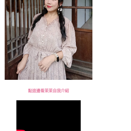
點這邊看茉茉自我介紹