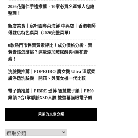
2026花蓮伴手禮推薦．10家必買名產懶人包總
整理！
新店美食｜宸軒園粵菜海鮮 中興店｜香港老師
傅駐店特色桌菜（2026完整菜單）
8款熱門市售葉黃素評比！成分價格分析．葉
黃素該怎麼挑？這款添加玻尿酸與4重花青
素！
洗臉機推薦｜POPRORO 魔女機 Ultra 溫感柔
膚淨透洗臉機｜開箱、與魔女機一代比較
電子鎖推薦｜FIBRE 琺博 智慧電子鎖｜FB90
築韻 7合1掌靜脈X3D人臉 雙螢幕貓眼電子鎖
茉茉的文章分類