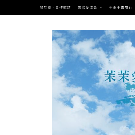
Skip
關於我．合作邀請
媽咪愛漂亮
手牽手去旅行
to
content