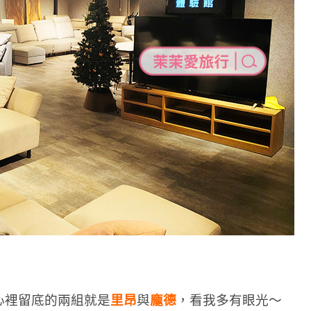
心裡留底的兩組就是
里昂
與
龐德
，看我多有眼光～