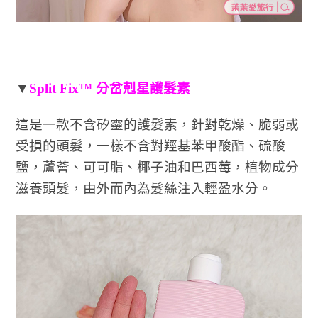
▼
Split Fix™ 分岔剋星護髮素
這是⼀款不含矽靈的護髮素，針對乾燥、脆弱或
受損的頭髮，一樣不含對羥基苯甲酸酯、硫酸
鹽，蘆薈、可可脂、椰⼦油和巴西莓，植物成分
滋養頭髮，由外⽽內為髮絲注⼊輕盈⽔分。