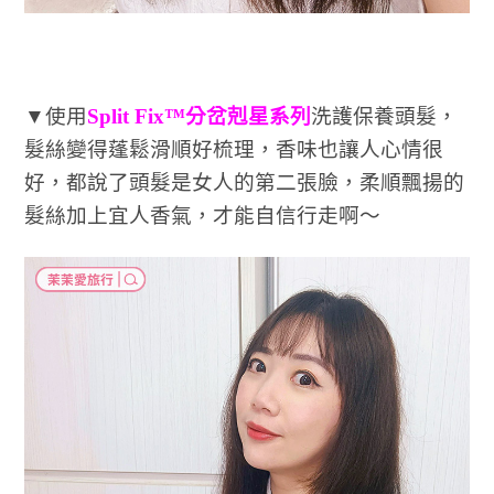
▼使用
Split Fix™分岔剋星系列
洗護保養頭髮，
髮絲變得蓬鬆滑順好梳理，香味也讓人心情很
好，都說了頭髮是女人的第二張臉，柔順飄揚的
髮絲加上宜人香氣，才能自信行走啊～