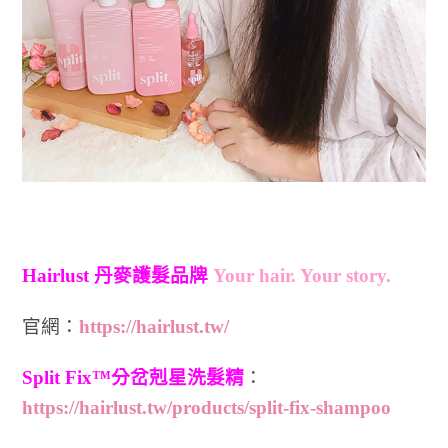
Hairlust 丹麥護髮品牌
Your hair. Your story.
官網：
https://hairlust.tw/
Split Fix™分岔剋星洗髮精
：
https://hairlust.tw/products/split-fix-shampoo