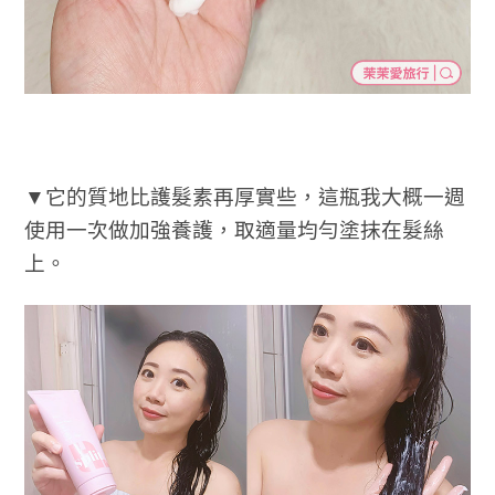
▼它的質地比護髮素再厚實些，這瓶我大概一週
使用一次做加強養護，取適量均勻塗抹在髮絲
上。