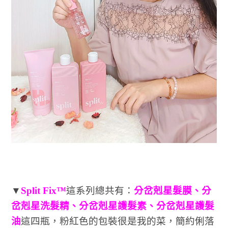
▼
Split Fix™
這系列總共有：
分岔剋星髮膜、分
岔剋星洗髮精、分岔剋星護髮素、分岔剋星護髮
油
這四瓶，粉紅色的包裝很是我的菜，簡約俐落