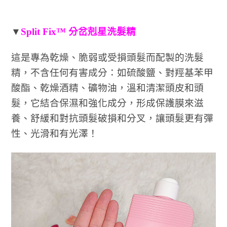
▼
Split Fix™ 分岔剋星洗髮精
這是專為乾燥、脆弱或受損頭髮⽽配製的洗髮
精，不含任何有害成分：如硫酸鹽、對羥基苯甲
酸酯、乾燥酒精、礦物油，溫和清潔頭皮和頭
髮，它結合保濕和強化成分，形成保護膜來滋
養、舒緩和對抗頭髮破損和分叉，讓頭髮更有彈
性、光滑和有光澤！