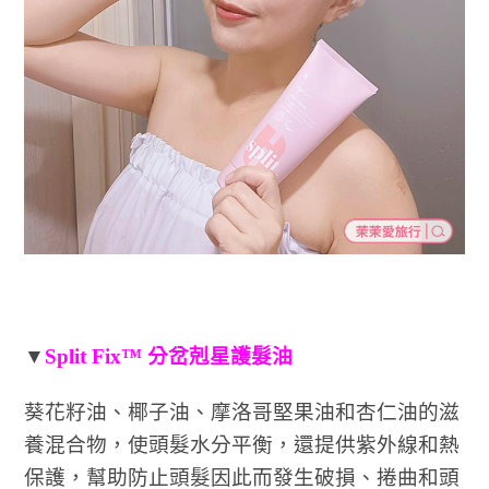
▼
Split Fix™ 分岔剋星護髮油
葵花籽油、椰⼦油、摩洛哥堅果油和杏仁油的滋
養混合物，使頭髮⽔分平衡，還提供紫外線和熱
保護，幫助防⽌頭髮因此⽽發⽣破損、捲曲和頭