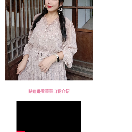
點這邊看茉茉自我介紹