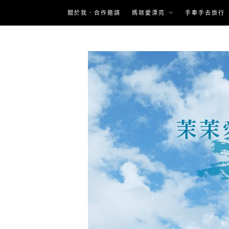
Skip
關於我．合作邀請
媽咪愛漂亮
手牽手去旅行
to
content