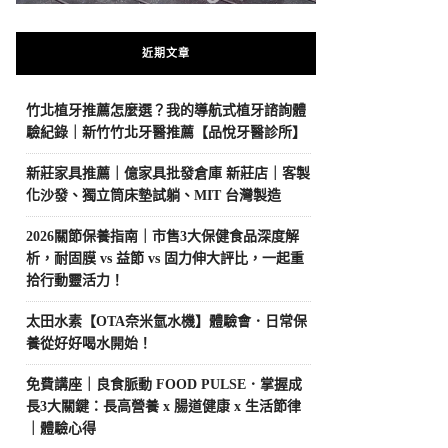
近期文章
竹北植牙推薦怎麼選？我的導航式植牙諮詢體
驗紀錄｜新竹竹北牙醫推薦【品悅牙醫診所】
新莊家具推薦｜億家具批發倉庫 新莊店｜客製
化沙發、獨立筒床墊試躺、MIT 台灣製造
2026關節保養指南｜市售3大保健食品深度解
析，耐固膜 vs 益節 vs 固力伸大評比，一起重
拾行動靈活力！
太田水素【OTA奈米氫水機】體驗會．日常保
養從好好喝水開始！
免費講座｜良食脈動 FOOD PULSE．掌握成
長3大關鍵：長高營養 x 腸道健康 x 生活節律
｜體驗心得