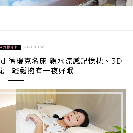
2021-08-12
＆好物分享
ed 德瑞克名床 親水涼感記憶枕、3D
枕｜輕鬆擁有一夜好眠