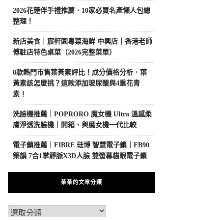
2026花蓮伴手禮推薦．10家必買名產懶人包總
整理！
新店美食｜宸軒園粵菜海鮮 中興店｜香港老師
傅駐店特色桌菜（2026完整菜單）
8款熱門市售葉黃素評比！成分價格分析．葉
黃素該怎麼挑？這款添加玻尿酸與4重花青
素！
洗臉機推薦｜POPRORO 魔女機 Ultra 溫感柔
膚淨透洗臉機｜開箱、與魔女機一代比較
電子鎖推薦｜FIBRE 琺博 智慧電子鎖｜FB90
築韻 7合1掌靜脈X3D人臉 雙螢幕貓眼電子鎖
茉茉的文章分類