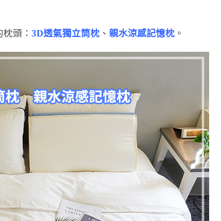
的枕頭：
3D透氣獨立筒枕
、
親水涼感記憶枕
。