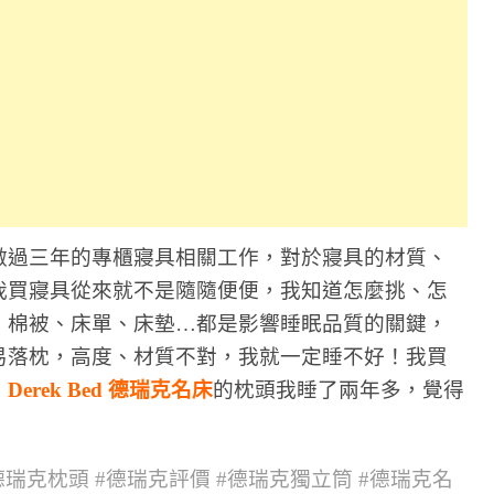
做過三年的專櫃寢具相關工作，對於寢具的材質、
我買寢具從來就不是隨隨便便，我知道怎麼挑、怎
、棉被、床單、床墊…都是影響睡眠品質的關鍵，
易落枕，高度、材質不對，我就一定睡不好！我買
，
Derek Bed 德瑞克名床
的枕頭我睡了兩年多，覺得
#德瑞克枕頭 #德瑞克評價 #德瑞克獨立筒 #德瑞克名