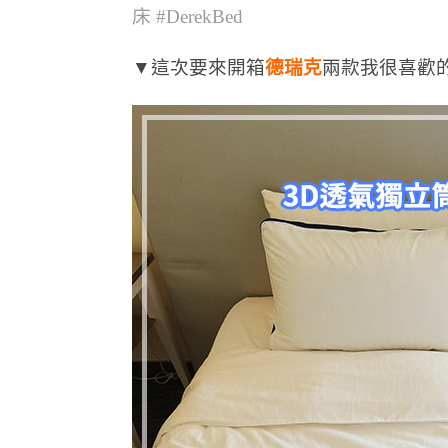
床 #DerekBed
▼這次要來開箱
德瑞克
兩款我很喜歡