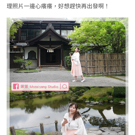
理照片一邊心癢癢，好想趕快再出發啊！