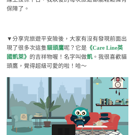
保障了。
▼分享完旅遊平安險後，大家有沒有發現前面出
現了很多次這隻
貓頭鷹
呢？它是
《Care Line英
國凱萊》
的吉祥物喔！名字叫做
凱
。我很喜歡貓
頭鷹，覺得超級可愛的啦！哈～