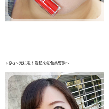
↓搭啦～完妝啦！看起來氣色美賣齁～