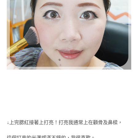
↓上完腮紅接著上打亮！打亮我通常上在顴骨及鼻樑，
這個打亮的光澤感滿不錯的，我很喜歡。