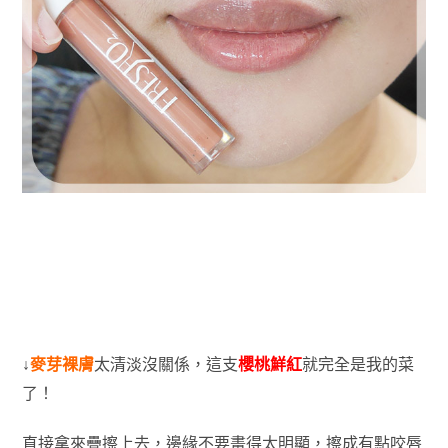
↓
麥芽裸膚
太清淡沒關係，這支
櫻桃鮮紅
就完全是我的菜
了！
直接拿來疊擦上去，邊緣不要畫得太明顯，擦成有點咬唇