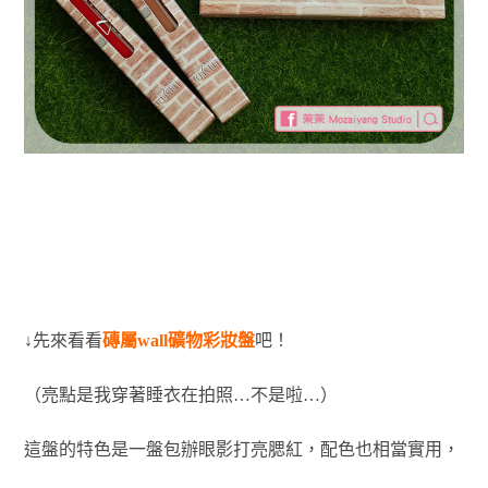
↓先來看看
磚屬wall礦物彩妝盤
吧！
（亮點是我穿著睡衣在拍照…不是啦…）
這盤的特色是一盤包辦眼影打亮腮紅，配色也相當實用，