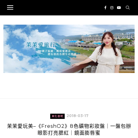
Skip
to
content
2018-03-17
來化妝吧
茉茉愛玩美–《FreshO2》8色礦物彩妝盤｜一盤包辦
眼影打亮腮紅｜鏡面膨唇蜜