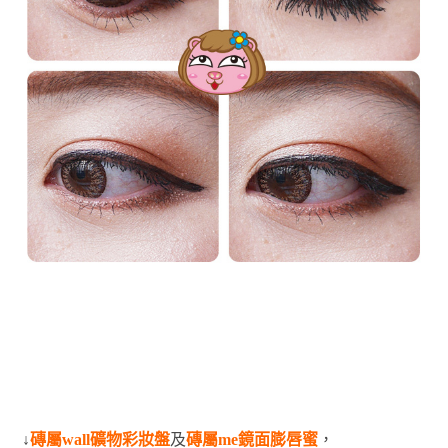
↓
磚屬wall礦物彩妝盤
及
磚屬me鏡面膨唇蜜
，