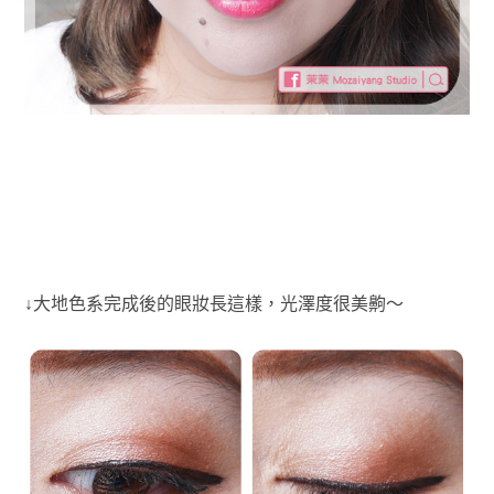
↓大地色系完成後的眼妝長這樣，光澤度很美齁～