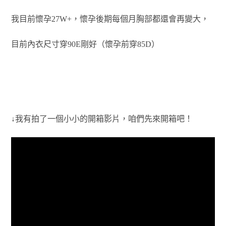
我目前懷孕27W+，
懷孕後期每個月胸部都還會再變大，
目前
內衣尺寸穿90E剛好（懷孕前穿85D）
↓我有拍了一個小小的開箱影片，咱們先來開箱吧！