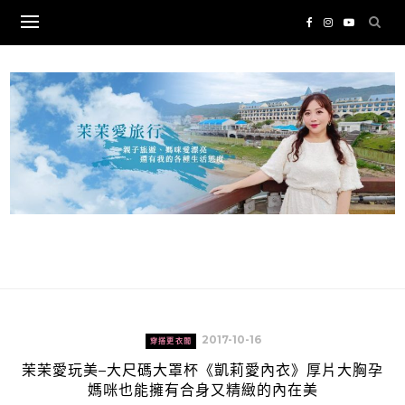
Skip
to
content
2017-10-16
穿搭更衣間
茉茉愛玩美–大尺碼大罩杯《凱莉愛內衣》厚片大胸孕
媽咪也能擁有合身又精緻的內在美