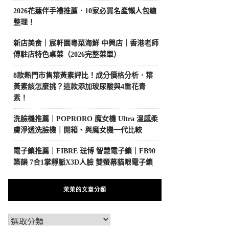
2026花蓮伴手禮推薦．10家必買名產懶人包總
整理！
新店美食｜宸軒園粵菜海鮮 中興店｜香港老師
傅駐店特色桌菜（2026完整菜單）
8款熱門市售葉黃素評比！成分價格分析．葉
黃素該怎麼挑？這款添加玻尿酸與4重花青
素！
洗臉機推薦｜POPRORO 魔女機 Ultra 溫感柔
膚淨透洗臉機｜開箱、與魔女機一代比較
電子鎖推薦｜FIBRE 琺博 智慧電子鎖｜FB90
築韻 7合1掌靜脈X3D人臉 雙螢幕貓眼電子鎖
茉茉的文章分類