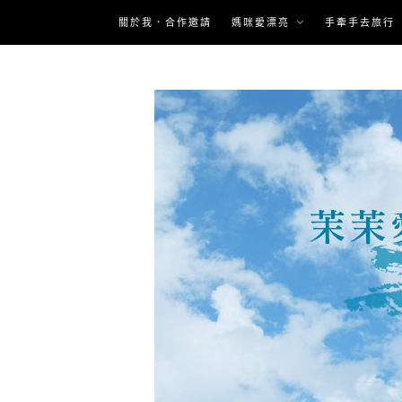
Skip
關於我．合作邀請
媽咪愛漂亮
手牽手去旅行
to
content