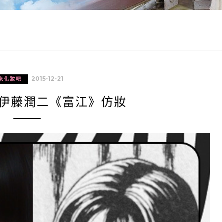
2015-12-21
來化妝吧
–伊藤潤二《富江》仿妝