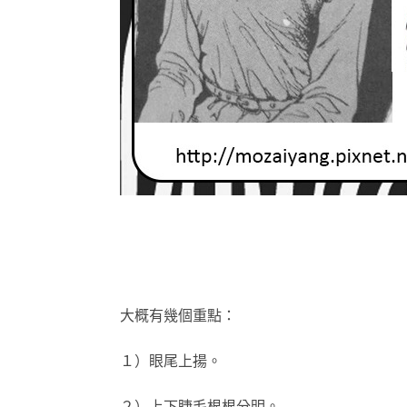
大概有幾個重點：
１）眼尾上揚。
２）上下睫毛根根分明。