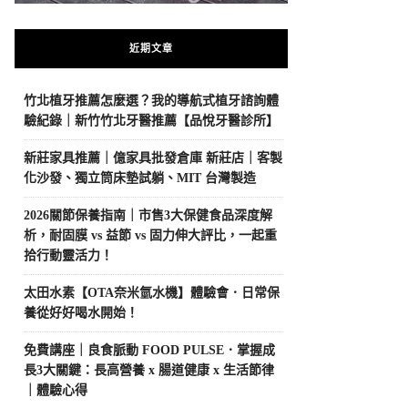
近期文章
竹北植牙推薦怎麼選？我的導航式植牙諮詢體
驗紀錄｜新竹竹北牙醫推薦【品悅牙醫診所】
新莊家具推薦｜億家具批發倉庫 新莊店｜客製
化沙發、獨立筒床墊試躺、MIT 台灣製造
2026關節保養指南｜市售3大保健食品深度解
析，耐固膜 vs 益節 vs 固力伸大評比，一起重
拾行動靈活力！
太田水素【OTA奈米氫水機】體驗會．日常保
養從好好喝水開始！
免費講座｜良食脈動 FOOD PULSE．掌握成
長3大關鍵：長高營養 x 腸道健康 x 生活節律
｜體驗心得