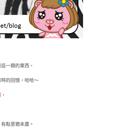
畫這一類的東西，
書時的回憶，哈哈～
展
，
，有點意猶未盡。