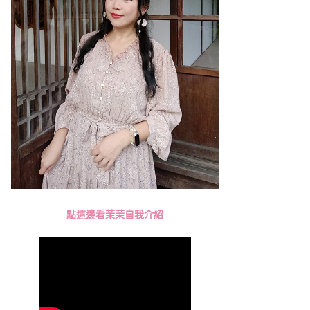
點這邊看茉茉自我介紹