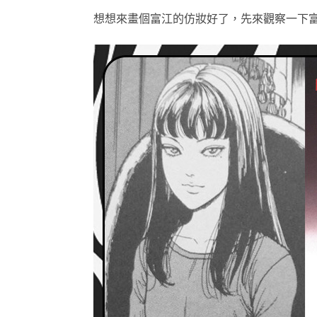
想想來畫個富江的仿妝好了，先來觀察一下富