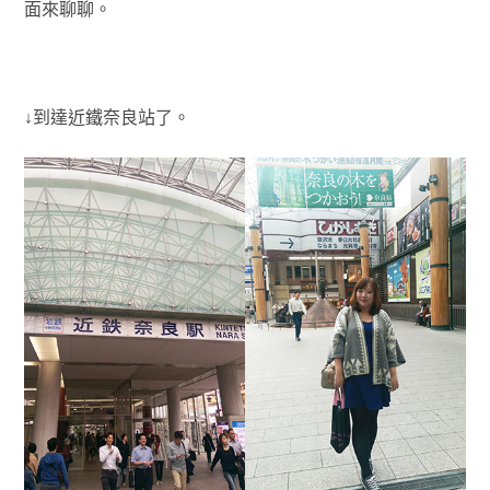
面來聊聊。
↓到達近鐵奈良站了。