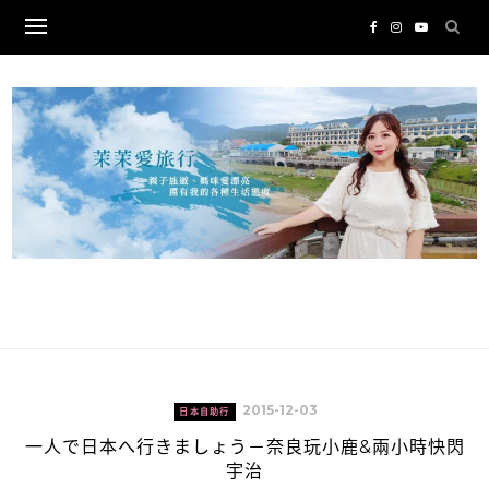
Skip
to
content
2015-12-03
日本自助行
一人で日本へ行きましょう－奈良玩小鹿&兩小時快閃
宇治