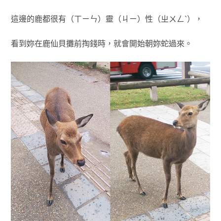
這邊的鹿都很有（ㄒㄧㄣ）靈（ㄐㄧ）性（ㄓㄨㄥˋ），
看到妳在鹿仙貝攤前掏錢時，就會開始朝妳蛇過來。