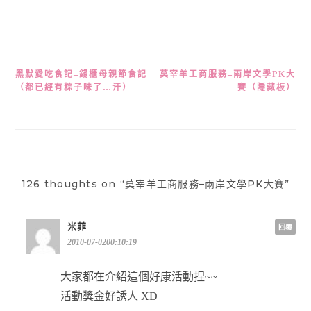
黑默愛吃食記–錢櫃母親節食記
莫宰羊工商服務–兩岸文學PK大
文
（都已經有粽子味了…汗）
賽（隱藏板）
章
導
覽
126 thoughts on “莫宰羊工商服務–兩岸文學PK大賽”
米菲
回覆
2010-07-0200:10:19
大家都在介紹這個好康活動捏~~
活動獎金好誘人 XD