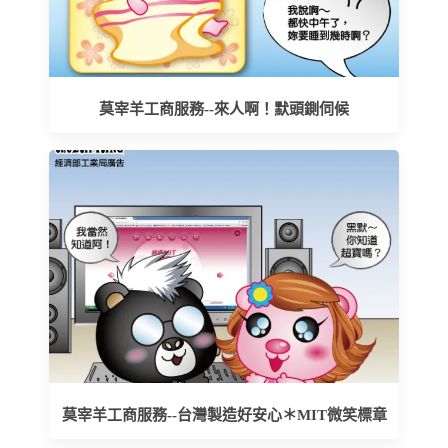
莫宰羊工商服務--來人啊！默頭鍘伺候
莫宰羊工商服務--台灣製造好安心＊MIT微笑標章