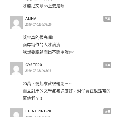
才能把文章po上去是嗎
ALINA
回覆
2010-07-0210:53:29
獎金真的很高喔!
兩岸寫作的人才濟濟
我想要脫穎而出不簡單喔!^^
OYSTER0
回覆
2010-07-0211:12:33
20萬，聽起來就很輸湖~~~
而且對岸的文學氣氛這麼好，蚵仔實在很難寫的
贏他們ㄚ!!
CHINGPING70
回覆