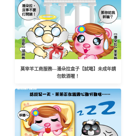
莫宰羊工商服務—潘朵拉盒子【試喝】未成年請
勿飲酒喔！