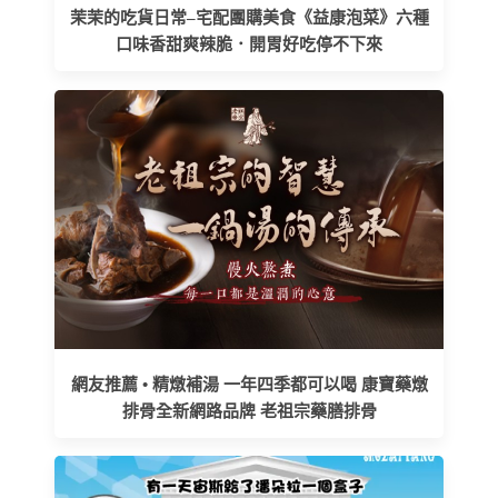
茉茉的吃貨日常–宅配團購美食《益康泡菜》六種
口味香甜爽辣脆．開胃好吃停不下來
網友推薦 • 精燉補湯 一年四季都可以喝 康寶藥燉
排骨全新網路品牌 老祖宗藥膳排骨