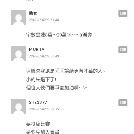
豬女
回覆
2010-07-0209:53:46
字數需達8萬～20萬字~~~((淚奔
MURTA
回覆
2010-07-0209:57:49
這機會我還是乖乖讓給更有才華的人~
小的先退下了!
個位大俠們要爭氣加油啊~ ^^
STE1377
回覆
2010-07-0209:59:35
要投稿比賽
是要先加入會員