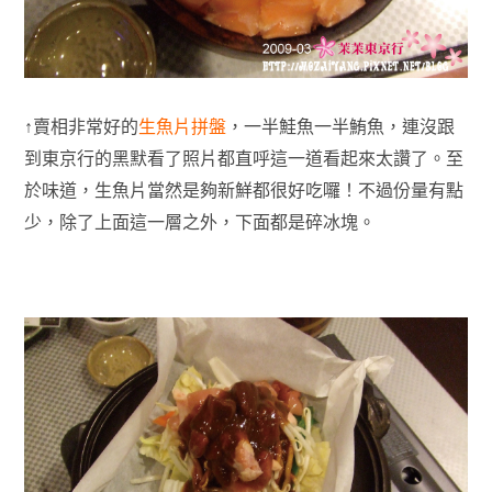
↑賣相非常好的
生魚片拼盤
，一半鮭魚一半鮪魚，連沒跟
到東京行的黑默看了照片都直呼這一道看起來太讚了。至
於味道，生魚片當然是夠新鮮都很好吃囉！不過份量有點
少，除了上面這一層之外，下面都是碎冰塊。