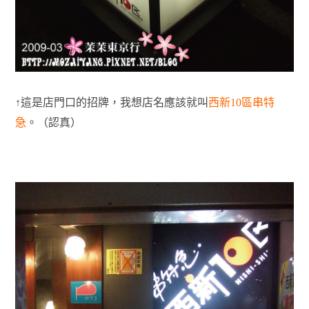
↑這是店門口的招牌，我想店名應該就叫
西新10區串特
急
。（認真）