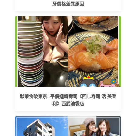
牙價格差異原因
默茉食破東京--平價迴轉壽司《回し寿司 活 美登
利》西武池袋店