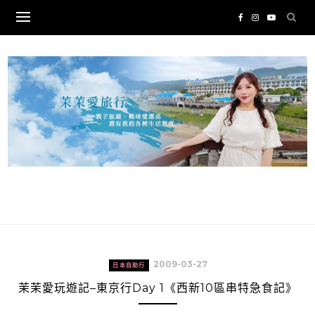
Skip
to
content
2009-03-27
日本自助行
茉茉愛玩遊記–東京行Day 1《西新10區串特急食記》