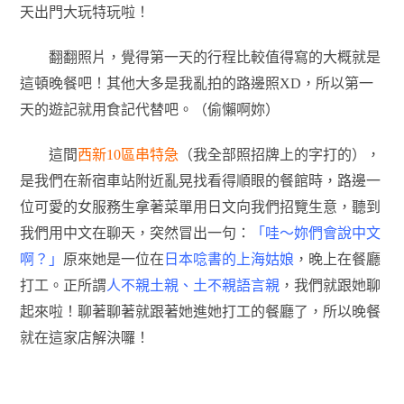
天出門大玩特玩啦！
翻翻照片，覺得第一天的行程比較值得寫的大概就是
這頓晚餐吧！其他大多是我亂拍的路邊照XD，所以第一
天的遊記就用食記代替吧。（偷懶啊妳）
這間
西新10區串特急
（我全部照招牌上的字打的），
是我們在新宿車站附近亂晃找看得順眼的餐館時，路邊一
位可愛的女服務生拿著菜單用日文向我們招覽生意，聽到
我們用中文在聊天，突然冒出一句：
「哇～妳們會說中文
啊？」
原來她是一位在
日本唸書的上海姑娘
，晚上在餐廳
打工。正所謂
人不親土親、土不親語言親
，我們就跟她聊
起來啦！聊著聊著就跟著她進她打工的餐廳了，所以晚餐
就在這家店解決囉！