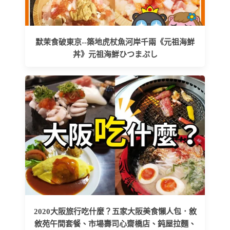
默茉食破東京--築地虎杖魚河岸千兩《元祖海鮮
丼》元祖海鮮ひつまぷし
2020大阪旅行吃什麼？五家大阪美食懶人包．敘
敘苑午間套餐、市場壽司心齋橋店、鈍屋拉麵、