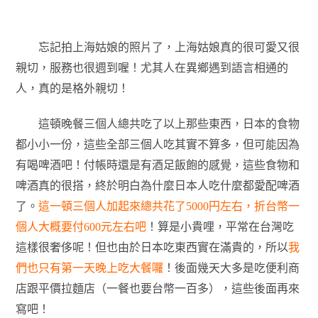
忘記拍上海姑娘的照片了，上海姑娘真的很可愛又很
親切，服務也很週到喔！尤其人在異鄉遇到語言相通的
人，真的是格外親切！
這頓晚餐三個人總共吃了以上那些東西，日本的食物
都小小一份，這些全部三個人吃其實不算多，但可能因為
有喝啤酒吧！付帳時還是有酒足飯飽的感覺，這些食物和
啤酒真的很搭，終於明白為什麼日本人吃什麼都愛配啤酒
了。
這一頓三個人加起來總共花了5000円左右，折台幣一
個人大概要付600元左右吧
！算是小貴哩，平常在台灣吃
這樣很奢侈呢！但也由於日本吃東西實在滿貴的，所以
我
們也只有第一天晚上吃大餐囉
！後面幾天大多是吃便利商
店跟平價拉麵店（一餐也要台幣一百多），這些後面再來
寫吧！