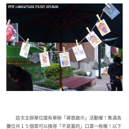
這次主辦單位還有舉辦「尋章啟示」活動喔！集滿各
攤位共１５個章可以換得「不是蓋的」口罩一枚喔！以下