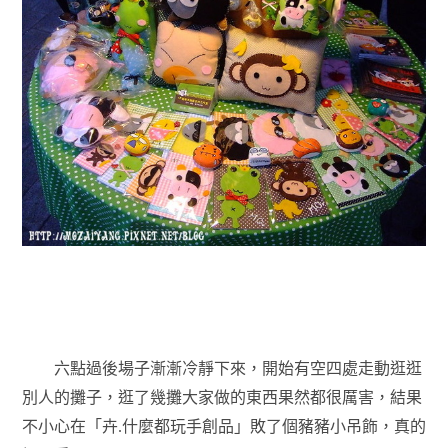
六點過後場子漸漸冷靜下來，開始有空四處走動逛逛
別人的攤子，逛了幾攤大家做的東西果然都很厲害，結果
不小心在「卉.什麼都玩手創品」敗了個豬豬小吊飾，真的