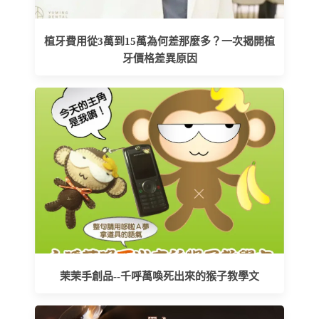
植牙費用從3萬到15萬為何差那麼多？一次揭開植
牙價格差異原因
茉茉手創品--千呼萬喚死出來的猴子教學文