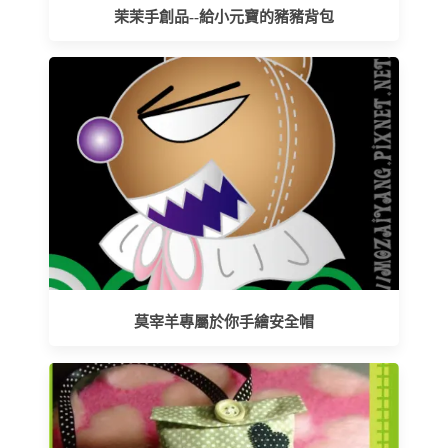
茉茉手創品--給小元寶的豬豬背包
莫宰羊專屬於你手繪安全帽