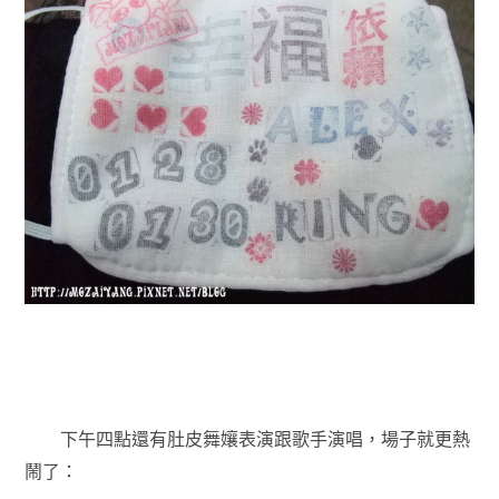
下午四點還有肚皮舞孃表演跟歌手演唱，場子就更熱
鬧了：