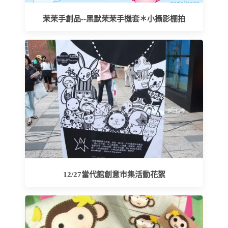
茉茉手創品--黑默茉茉手機套＊小攝影棚拍
12/27當代館創意市集活動花絮