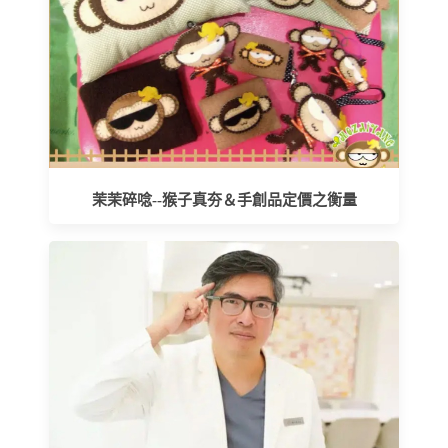
茉茉碎唸--猴子真夯＆手創品定價之衡量