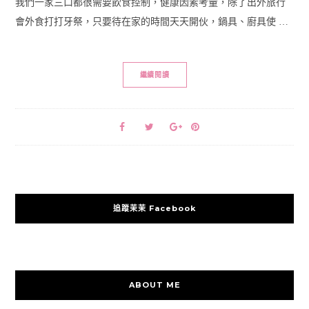
我們一家三口都很需要飲食控制，健康因素考量，除了出外旅行
會外食打打牙祭，只要待在家的時間天天開伙，鍋具、廚具使 …
繼續閱讀
追蹤茉茉 Facebook
ABOUT ME