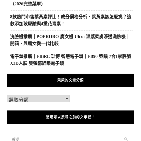
（2026完整菜單）
8款熱門市售葉黃素評比！成分價格分析．葉黃素該怎麼挑？這
款添加玻尿酸與4重花青素！
洗臉機推薦｜POPRORO 魔女機 Ultra 溫感柔膚淨透洗臉機｜
開箱、與魔女機一代比較
電子鎖推薦｜FIBRE 琺博 智慧電子鎖｜FB90 築韻 7合1掌靜脈
X3D人臉 雙螢幕貓眼電子鎖
茉茉的文章分類
這邊可以搜尋之前的文章喔！