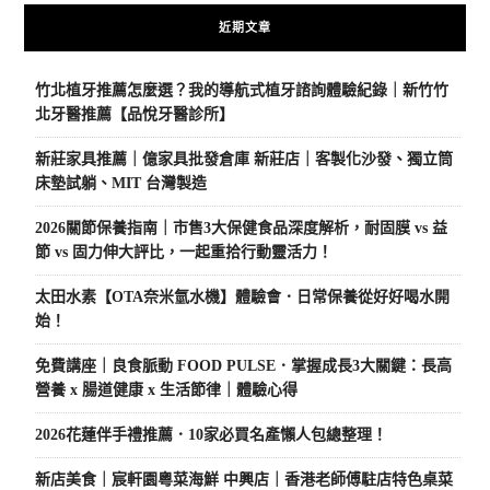
近期文章
竹北植牙推薦怎麼選？我的導航式植牙諮詢體驗紀錄｜新竹竹
北牙醫推薦【品悅牙醫診所】
新莊家具推薦｜億家具批發倉庫 新莊店｜客製化沙發、獨立筒
床墊試躺、MIT 台灣製造
2026關節保養指南｜市售3大保健食品深度解析，耐固膜 vs 益
節 vs 固力伸大評比，一起重拾行動靈活力！
太田水素【OTA奈米氫水機】體驗會．日常保養從好好喝水開
始！
免費講座｜良食脈動 FOOD PULSE．掌握成長3大關鍵：長高
營養 x 腸道健康 x 生活節律｜體驗心得
2026花蓮伴手禮推薦．10家必買名產懶人包總整理！
新店美食｜宸軒園粵菜海鮮 中興店｜香港老師傅駐店特色桌菜