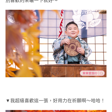
別喜歡的來曬一下就好～
▼我超級喜歡這一張，好用力在祈願啊～哈哈！