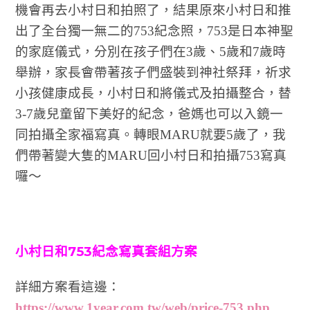
機會再去小村日和拍照了，結果原來小村日和推
出了全台獨一無二的753紀念照，753是日本神聖
的家庭儀式，分別在孩子們在3歲、5歲和7歲時
舉辦，家長會帶著孩子們盛裝到神社祭拜，祈求
小孩健康成長，小村日和將儀式及拍攝整合，替
3-7歲兒童留下美好的紀念，爸媽也可以入鏡一
同拍攝全家福寫真。轉眼MARU就要5歲了，我
們帶著變大隻的MARU回小村日和拍攝753寫真
囉～
小村日和753紀念寫真套組方案
詳細方案看這邊：
https://www.1year.com.tw/web/price-753.php