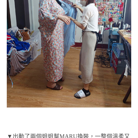
▼出動了兩個姐姐幫MARU換裝，一整個溫柔又