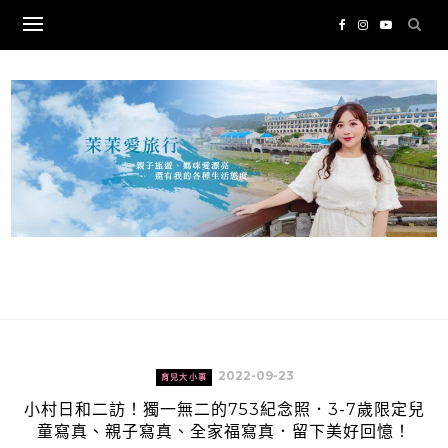
Skip
to
content
2022-09-23
育兒大小事
小村日和二訪！獨一無二的753紀念照．3-7歲限定兒
童寫真、親子寫真、全家福寫真．留下美好回憶！