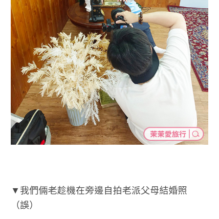
▼我們倆老趁機在旁邊自拍老派父母結婚照
（誤）