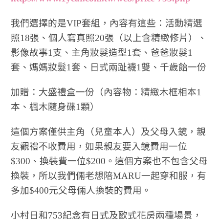
我們選擇的是VIP套組，內容有這些：活動精選
照18張、個人寫真照20張（以上含精緻修片）、
影像故事1支、主角妝髮造型1套、爸爸妝髮1
套、媽媽妝髮1套、日式兩趾襪1雙、千歲飴一份
加贈：大盛禮盒一份（內容物：精緻木框相本1
本、楓木隨身碟1顆）
這個方案僅供主角（兒童本人）及父母入鏡，親
友觀禮不收費用，如果親友要入鏡費用一位
$300、換裝費一位$200。這個方案也不包含父母
換裝，所以我們倆老想陪MARU一起穿和服，有
多加$400元父母倆人換裝的費用。
小村日和753紀念有日式及歐式花房兩種場景，