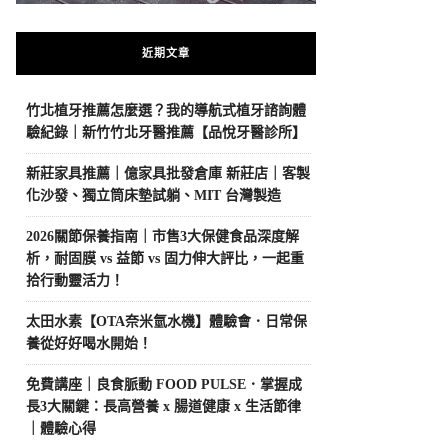
近期文章
竹北植牙推薦怎麼選？我的導航式植牙諮詢體
驗紀錄｜新竹竹北牙醫推薦【品悅牙醫診所】
新莊家具推薦｜億家具批發倉庫 新莊店｜客製
化沙發、獨立筒床墊試躺、MIT 台灣製造
2026關節保養指南｜市售3大保健食品深度解
析，耐固膜 vs 益節 vs 固力伸大評比，一起重
拾行動靈活力！
太田水素【OTA奈米氫水機】體驗會．日常保
養從好好喝水開始！
免費講座｜良食脈動 FOOD PULSE．掌握成
長3大關鍵：長高營養 x 腸道健康 x 生活節律
｜體驗心得