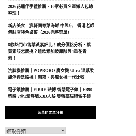
2026花蓮伴手禮推薦．10家必買名產懶人包總
整理！
新店美食｜宸軒園粵菜海鮮 中興店｜香港老師
傅駐店特色桌菜（2026完整菜單）
8款熱門市售葉黃素評比！成分價格分析．葉
黃素該怎麼挑？這款添加玻尿酸與4重花青
素！
洗臉機推薦｜POPRORO 魔女機 Ultra 溫感柔
膚淨透洗臉機｜開箱、與魔女機一代比較
電子鎖推薦｜FIBRE 琺博 智慧電子鎖｜FB90
築韻 7合1掌靜脈X3D人臉 雙螢幕貓眼電子鎖
茉茉的文章分類