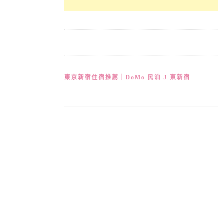
文
東京新宿住宿推薦｜DoMo 民泊 J 東新宿
章
導
覽