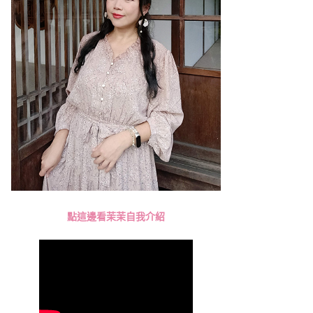
點這邊看茉茉自我介紹