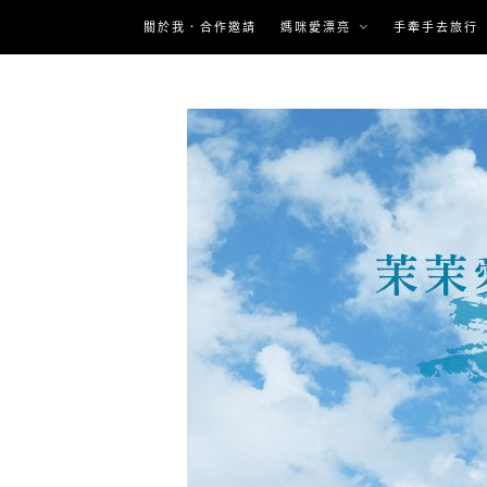
Skip
關於我．合作邀請
媽咪愛漂亮
手牽手去旅行
to
content