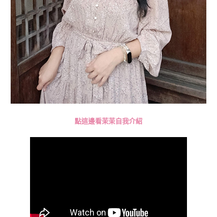
點這邊看茉茉自我介紹