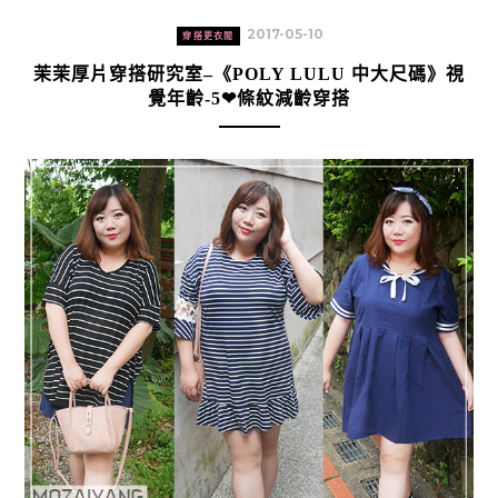
2017-05-10
穿搭更衣間
茉茉厚片穿搭研究室–《POLY LULU 中大尺碼》視
覺年齡-5❤條紋減齡穿搭