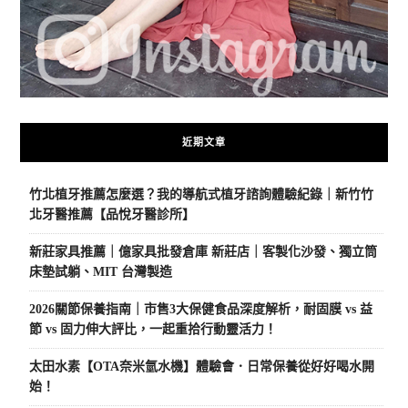
近期文章
竹北植牙推薦怎麼選？我的導航式植牙諮詢體驗紀錄｜新竹竹
北牙醫推薦【品悅牙醫診所】
新莊家具推薦｜億家具批發倉庫 新莊店｜客製化沙發、獨立筒
床墊試躺、MIT 台灣製造
2026關節保養指南｜市售3大保健食品深度解析，耐固膜 vs 益
節 vs 固力伸大評比，一起重拾行動靈活力！
太田水素【OTA奈米氫水機】體驗會．日常保養從好好喝水開
始！