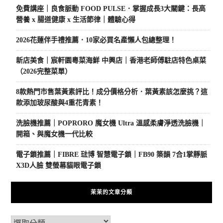
免費講座｜良食脈動 FOOD PULSE．掌握成長3大關鍵：長高
營養 x 腸道健康 x 生活節律｜體驗心得
2026花蓮伴手禮推薦．10家必買名產懶人包總整理！
新店美食｜宸軒園粵菜海鮮 中興店｜香港老師傅駐店特色桌菜
（2026完整菜單）
8款熱門市售葉黃素評比！成分價格分析．葉黃素該怎麼挑？這
款添加玻尿酸與4重花青素！
洗臉機推薦｜POPRORO 魔女機 Ultra 溫感柔膚淨透洗臉機｜
開箱、與魔女機一代比較
電子鎖推薦｜FIBRE 琺博 智慧電子鎖｜FB90 築韻 7合1掌靜脈
X3D人臉 雙螢幕貓眼電子鎖
茉茉的文章分類