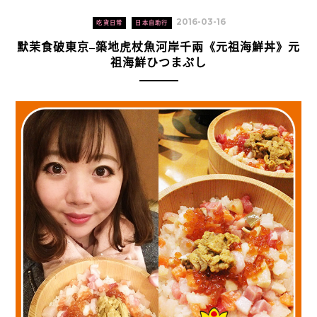
2016-03-16
吃貨日常
日本自助行
默茉食破東京–築地虎杖魚河岸千兩《元祖海鮮丼》元
祖海鮮ひつまぷし