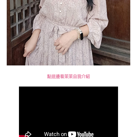
點這邊看茉茉自我介紹