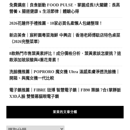
免費講座｜良食脈動 FOOD PULSE．掌握成長3大關鍵：長高
營養 x 腸道健康 x 生活節律｜體驗心得
2026花蓮伴手禮推薦．10家必買名產懶人包總整理！
新店美食｜宸軒園粵菜海鮮 中興店｜香港老師傅駐店特色桌菜
（2026完整菜單）
8款熱門市售葉黃素評比！成分價格分析．葉黃素該怎麼挑？這
款添加玻尿酸與4重花青素！
洗臉機推薦｜POPRORO 魔女機 Ultra 溫感柔膚淨透洗臉機｜
開箱、與魔女機一代比較
電子鎖推薦｜FIBRE 琺博 智慧電子鎖｜FB90 築韻 7合1掌靜脈
X3D人臉 雙螢幕貓眼電子鎖
茉茉的文章分類