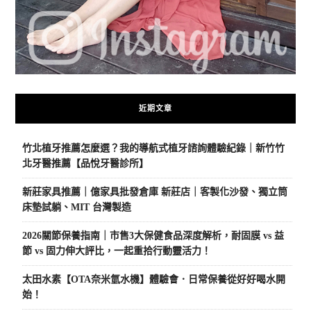
近期文章
竹北植牙推薦怎麼選？我的導航式植牙諮詢體驗紀錄｜新竹竹
北牙醫推薦【品悅牙醫診所】
新莊家具推薦｜億家具批發倉庫 新莊店｜客製化沙發、獨立筒
床墊試躺、MIT 台灣製造
2026關節保養指南｜市售3大保健食品深度解析，耐固膜 vs 益
節 vs 固力伸大評比，一起重拾行動靈活力！
太田水素【OTA奈米氫水機】體驗會．日常保養從好好喝水開
始！