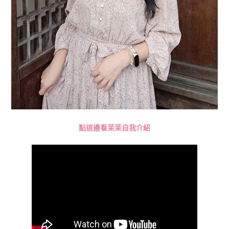
點這邊看茉茉自我介紹