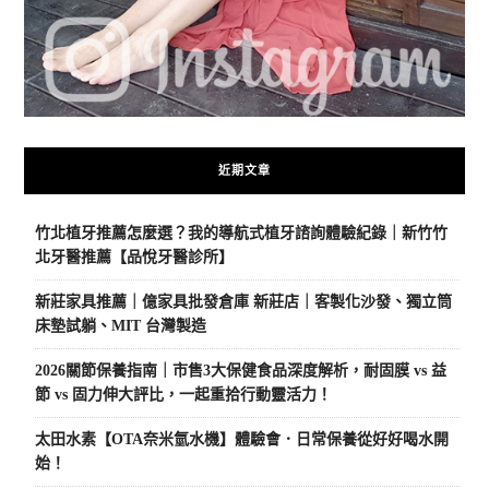
近期文章
竹北植牙推薦怎麼選？我的導航式植牙諮詢體驗紀錄｜新竹竹
北牙醫推薦【品悅牙醫診所】
新莊家具推薦｜億家具批發倉庫 新莊店｜客製化沙發、獨立筒
床墊試躺、MIT 台灣製造
2026關節保養指南｜市售3大保健食品深度解析，耐固膜 vs 益
節 vs 固力伸大評比，一起重拾行動靈活力！
太田水素【OTA奈米氫水機】體驗會．日常保養從好好喝水開
始！