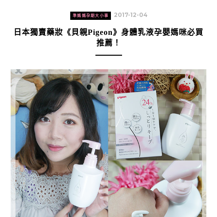
2017-12-04
準媽媽孕期大小事
日本獨賣藥妝《貝親Pigeon》身體乳液孕嬰媽咪必買
推薦！