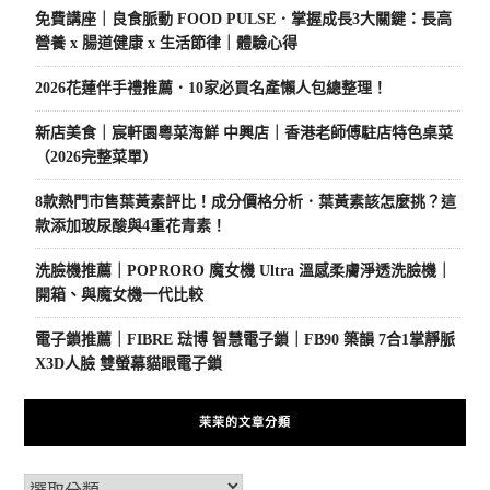
免費講座｜良食脈動 FOOD PULSE．掌握成長3大關鍵：長高
營養 x 腸道健康 x 生活節律｜體驗心得
2026花蓮伴手禮推薦．10家必買名產懶人包總整理！
新店美食｜宸軒園粵菜海鮮 中興店｜香港老師傅駐店特色桌菜
（2026完整菜單）
8款熱門市售葉黃素評比！成分價格分析．葉黃素該怎麼挑？這
款添加玻尿酸與4重花青素！
洗臉機推薦｜POPRORO 魔女機 Ultra 溫感柔膚淨透洗臉機｜
開箱、與魔女機一代比較
電子鎖推薦｜FIBRE 琺博 智慧電子鎖｜FB90 築韻 7合1掌靜脈
X3D人臉 雙螢幕貓眼電子鎖
茉茉的文章分類