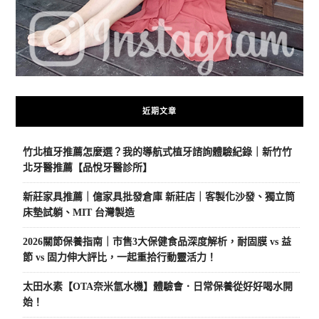
近期文章
竹北植牙推薦怎麼選？我的導航式植牙諮詢體驗紀錄｜新竹竹
北牙醫推薦【品悅牙醫診所】
新莊家具推薦｜億家具批發倉庫 新莊店｜客製化沙發、獨立筒
床墊試躺、MIT 台灣製造
2026關節保養指南｜市售3大保健食品深度解析，耐固膜 vs 益
節 vs 固力伸大評比，一起重拾行動靈活力！
太田水素【OTA奈米氫水機】體驗會．日常保養從好好喝水開
始！