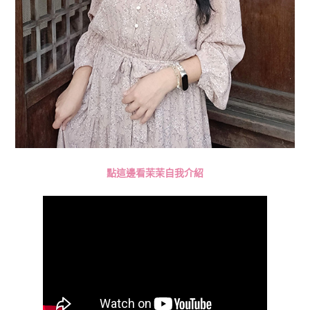
點這邊看茉茉自我介紹