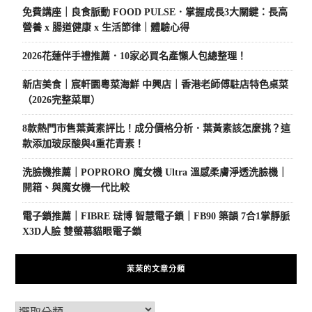
免費講座｜良食脈動 FOOD PULSE．掌握成長3大關鍵：長高
營養 x 腸道健康 x 生活節律｜體驗心得
2026花蓮伴手禮推薦．10家必買名產懶人包總整理！
新店美食｜宸軒園粵菜海鮮 中興店｜香港老師傅駐店特色桌菜
（2026完整菜單）
8款熱門市售葉黃素評比！成分價格分析．葉黃素該怎麼挑？這
款添加玻尿酸與4重花青素！
洗臉機推薦｜POPRORO 魔女機 Ultra 溫感柔膚淨透洗臉機｜
開箱、與魔女機一代比較
電子鎖推薦｜FIBRE 琺博 智慧電子鎖｜FB90 築韻 7合1掌靜脈
X3D人臉 雙螢幕貓眼電子鎖
茉茉的文章分類