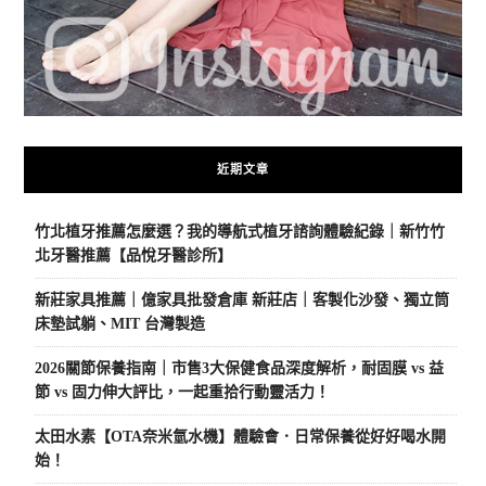
近期文章
竹北植牙推薦怎麼選？我的導航式植牙諮詢體驗紀錄｜新竹竹
北牙醫推薦【品悅牙醫診所】
新莊家具推薦｜億家具批發倉庫 新莊店｜客製化沙發、獨立筒
床墊試躺、MIT 台灣製造
2026關節保養指南｜市售3大保健食品深度解析，耐固膜 vs 益
節 vs 固力伸大評比，一起重拾行動靈活力！
太田水素【OTA奈米氫水機】體驗會．日常保養從好好喝水開
始！