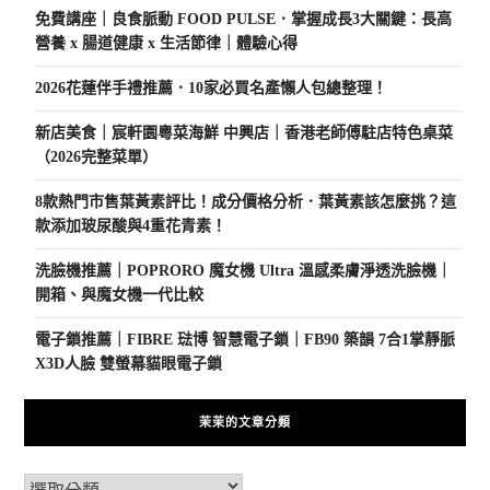
免費講座｜良食脈動 FOOD PULSE．掌握成長3大關鍵：長高
營養 x 腸道健康 x 生活節律｜體驗心得
2026花蓮伴手禮推薦．10家必買名產懶人包總整理！
新店美食｜宸軒園粵菜海鮮 中興店｜香港老師傅駐店特色桌菜
（2026完整菜單）
8款熱門市售葉黃素評比！成分價格分析．葉黃素該怎麼挑？這
款添加玻尿酸與4重花青素！
洗臉機推薦｜POPRORO 魔女機 Ultra 溫感柔膚淨透洗臉機｜
開箱、與魔女機一代比較
電子鎖推薦｜FIBRE 琺博 智慧電子鎖｜FB90 築韻 7合1掌靜脈
X3D人臉 雙螢幕貓眼電子鎖
茉茉的文章分類