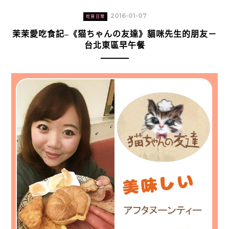
2016-01-07
吃貨日常
茉茉愛吃食記–《猫ちゃんの友達》貓咪先生的朋友－
台北東區早午餐