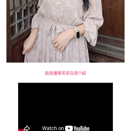
點這邊看茉茉自我介紹